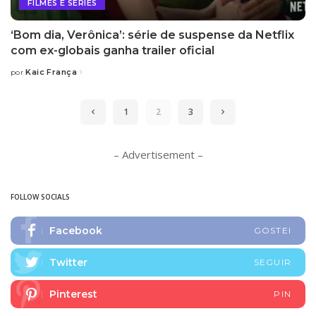
FILMES E SÉRIES
‘Bom dia, Verônica’: série de suspense da Netflix
com ex-globais ganha trailer oficial
Kaic França
por
Posted
by
1
2
3
– Advertisement –
FOLLOW SOCIALS
Facebook
GOSTEI
Twitter
SEGUIR
Pinterest
PIN