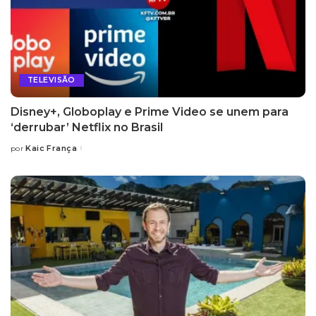
TELEVISÃO
Disney+, Globoplay e Prime Video se unem para
‘derrubar’ Netflix no Brasil
Kaic França
por
Posted
by