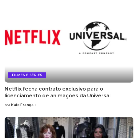
FILMES E SÉRIES
Netflix fecha contrato exclusivo para o
licenciamento de animações da Universal
Kaic França
por
Posted
by