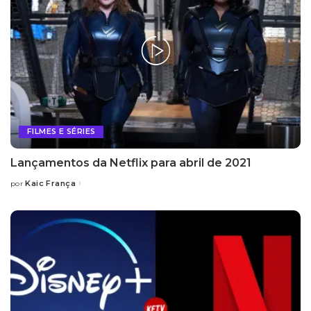
FILMES E SÉRIES
Lançamentos da Netflix para abril de 2021
Kaic França
por
Posted
by