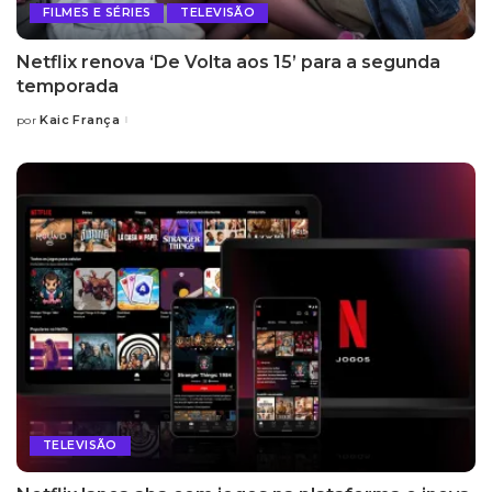
FILMES E SÉRIES
TELEVISÃO
Netflix renova ‘De Volta aos 15’ para a segunda
temporada
Kaic França
por
Posted
by
TELEVISÃO