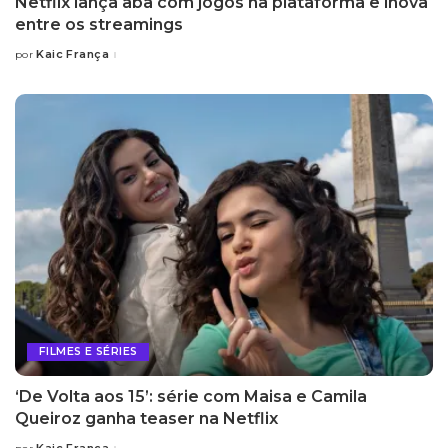
Netflix lança aba com jogos na plataforma e inova
entre os streamings
Kaic França
por
Posted
by
FILMES E SÉRIES
‘De Volta aos 15’: série com Maisa e Camila
Queiroz ganha teaser na Netflix