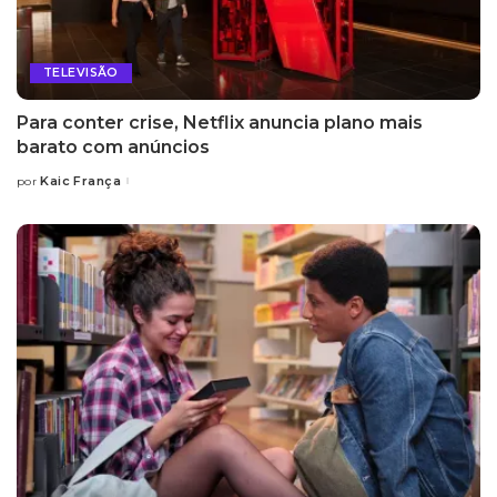
TELEVISÃO
Para conter crise, Netflix anuncia plano mais
barato com anúncios
Kaic França
por
Posted
by