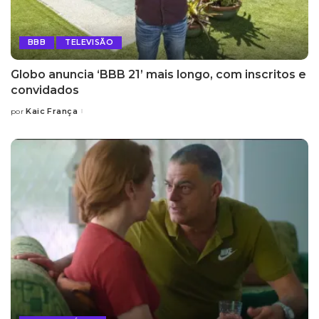
BBB
TELEVISÃO
Globo anuncia ‘BBB 21’ mais longo, com inscritos e
convidados
Kaic França
por
Posted
by