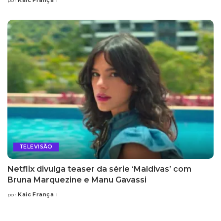
Kaic França
por
Posted
by
TELEVISÃO
Netflix divulga teaser da série ‘Maldivas’ com
Bruna Marquezine e Manu Gavassi
Kaic França
por
Posted
by