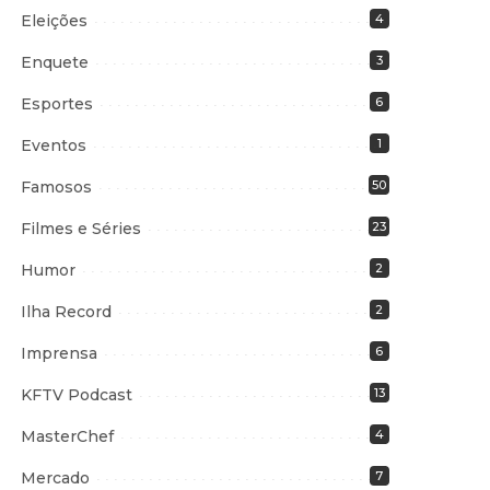
Eleições
4
Enquete
3
Esportes
6
Eventos
1
Famosos
50
Filmes e Séries
23
Humor
2
Ilha Record
2
Imprensa
6
KFTV Podcast
13
MasterChef
4
Mercado
7