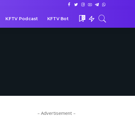
0
KFTV Podcast
KFTV Bot
– Advertisement –