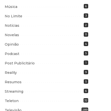
Música
6
No Limite
3
Notícias
2
Novelas
11
Opinião
4
Podcast
5
Post Publicitário
1
Reality
9
Resumos
5
Streaming
6
Teleton
32
Televisão
289