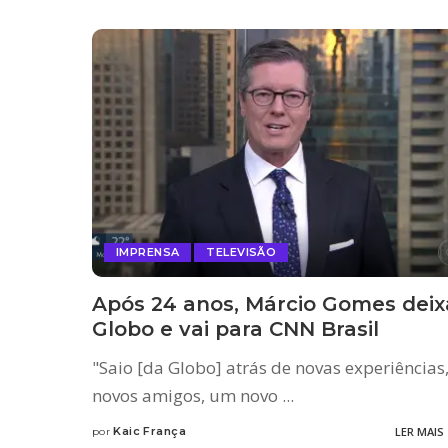
IMPRENSA
TELEVISÃO
Após 24 anos, Márcio Gomes deix
Globo e vai para CNN Brasil
"Saio [da Globo] atrás de novas experiências
novos amigos, um novo
...
Kaic França
LER MAIS
por
Posted
by