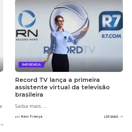
IMPRENSA
Record TV lança a primeira
assistente virtual da televisão
brasileira
a
Saiba mais.
...
Kaic França
LER MAIS
por
Posted
by