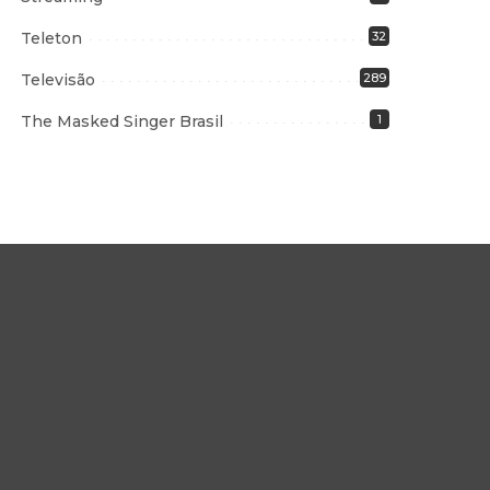
Teleton
32
Televisão
289
The Masked Singer Brasil
1