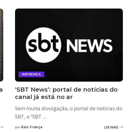
IMPRENSA
a
‘SBT News’: portal de notícias do
canal já está no ar
,
Sem muita divulgação, o portal de notícias do
SBT, o “SBT
...
Kaic França
LER MAIS
por
Posted
by