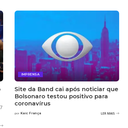
IMPRENSA
o
Site da Band cai após noticiar que
Bolsonaro testou positivo para
coronavírus
R7
Kaic França
LER MAIS
por
Posted
by