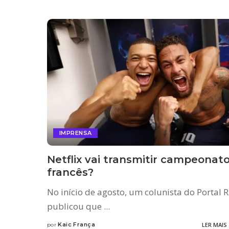
IMPRENSA
Netflix vai transmitir campeonat
francês?
No início de agosto, um colunista do Portal 
publicou que
...
Kaic França
LER MAIS
por
Posted