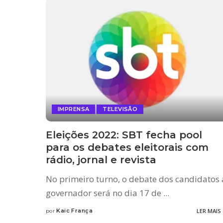
IMPRENSA
TELEVISÃO
Eleições 2022: SBT fecha pool
para os debates eleitorais com
rádio, jornal e revista
No primeiro turno, o debate dos candidatos 
governador será no dia 17 de
...
Kaic França
LER MAIS
por
Posted
by