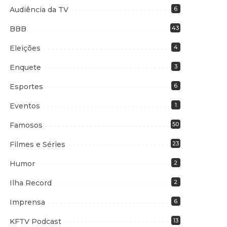
Audiência da TV
6
BBB
43
Eleições
4
Enquete
3
Esportes
6
Eventos
1
Famosos
50
Filmes e Séries
23
Humor
2
Ilha Record
2
Imprensa
6
KFTV Podcast
13