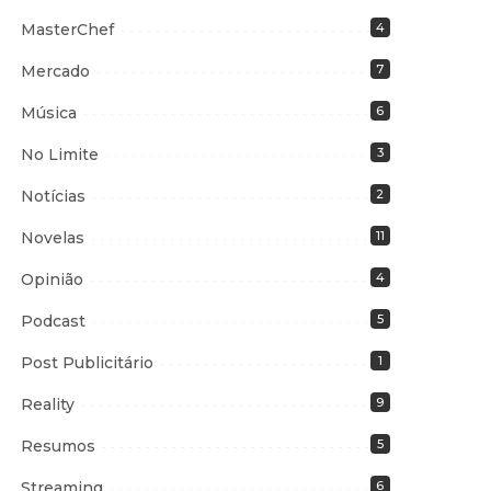
MasterChef
4
Mercado
7
Música
6
No Limite
3
Notícias
2
Novelas
11
Opinião
4
Podcast
5
Post Publicitário
1
Reality
9
Resumos
5
Streaming
6