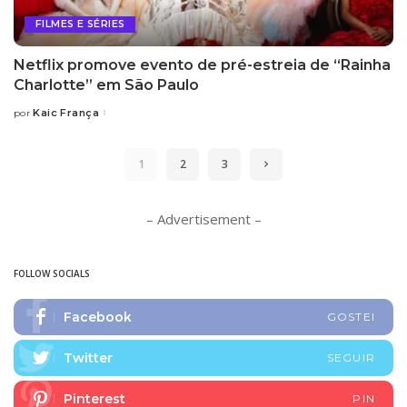
FILMES E SÉRIES
Netflix promove evento de pré-estreia de “Rainha
Charlotte” em São Paulo
Kaic França
por
Posted
by
1
2
3
– Advertisement –
FOLLOW SOCIALS
Facebook
GOSTEI
Twitter
SEGUIR
Pinterest
PIN