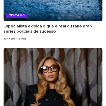
TELEVISÃO
Especialista explica o que é real ou fake em 7
séries policiais de sucesso
Kaic França
por
Posted
by