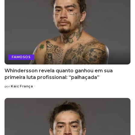
FAMOSOS
Whindersson revela quanto ganhou em sua
primeira luta profissional: “palhaçada”
Kaic França
por
Posted
by