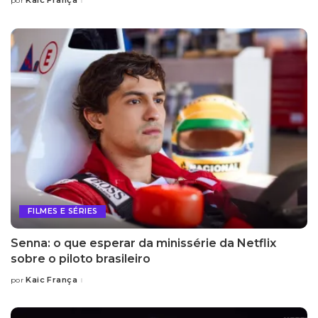
Kaic França
por
Posted
by
FILMES E SÉRIES
Senna: o que esperar da minissérie da Netflix
sobre o piloto brasileiro
Kaic França
por
Posted
by