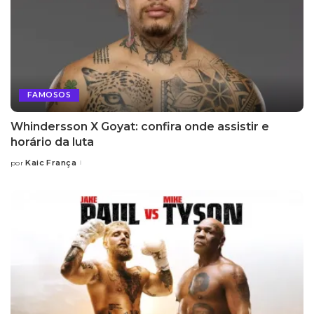
FAMOSOS
Whindersson X Goyat: confira onde assistir e
horário da luta
Kaic França
por
Posted
by