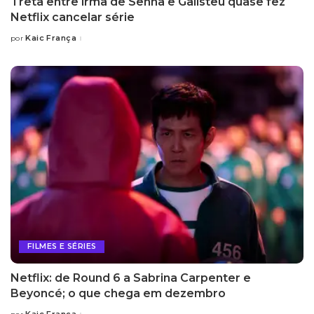
Treta entre irmã de Senna e Galisteu quase fez
Netflix cancelar série
Kaic França
por
Posted
by
FILMES E SÉRIES
Netflix: de Round 6 a Sabrina Carpenter e
Beyoncé; o que chega em dezembro