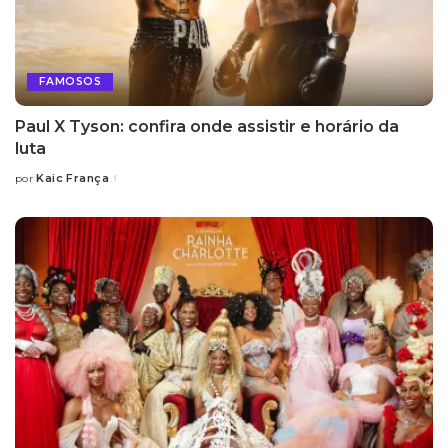
FAMOSOS
Paul X Tyson: confira onde assistir e horário da
luta
Kaic França
por
Posted
by