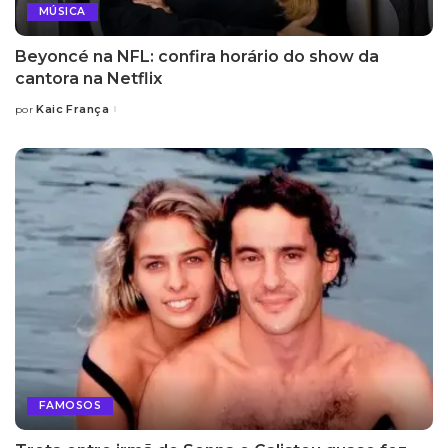
MÚSICA
Beyoncé na NFL: confira horário do show da
cantora na Netflix
Kaic França
por
Posted
by
FAMOSOS