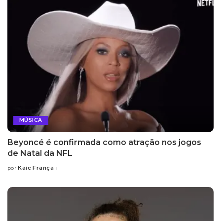
MÚSICA
Beyoncé é confirmada como atração nos jogos
de Natal da NFL
Kaic França
por
Posted
by