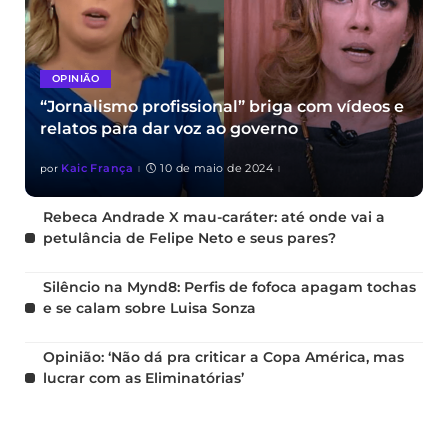
OPINIÃO
“Jornalismo profissional” briga com vídeos e
relatos para dar voz ao governo
Kaic França
10 de maio de 2024
por
Rebeca Andrade X mau-caráter: até onde vai a
petulância de Felipe Neto e seus pares?
Silêncio na Mynd8: Perfis de fofoca apagam tochas
e se calam sobre Luisa Sonza
Opinião: ‘Não dá pra criticar a Copa América, mas
lucrar com as Eliminatórias’