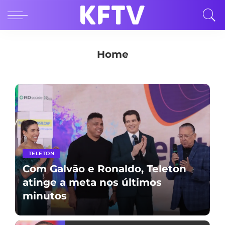
Home
TELETON
Com Galvão e Ronaldo, Teleton
atinge a meta nos últimos
minutos
Kaic França
por