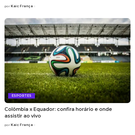
Kaic França
por
Posted
by
ESPORTES
Colômbia x Equador: confira horário e onde
assistir ao vivo
Kaic França
por
Posted
by