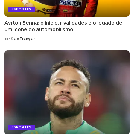
ESPORTES
Ayrton Senna: o início, rivalidades e o legado de
um ícone do automobilismo
Kaic França
por
Posted
by
ESPORTES