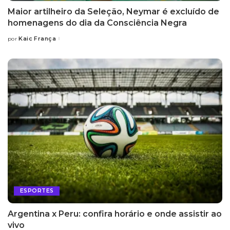
Maior artilheiro da Seleção, Neymar é excluído de
homenagens do dia da Consciência Negra
Kaic França
por
Posted
by
ESPORTES
Argentina x Peru: confira horário e onde assistir ao
vivo