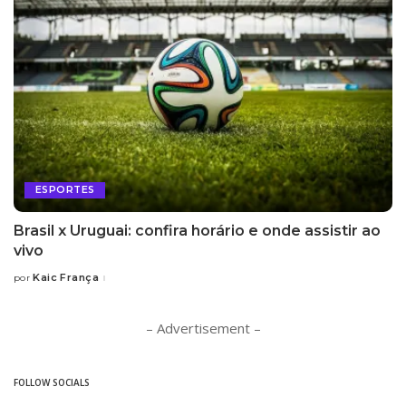
ESPORTES
Brasil x Uruguai: confira horário e onde assistir ao
vivo
Kaic França
por
Posted
by
– Advertisement –
FOLLOW SOCIALS