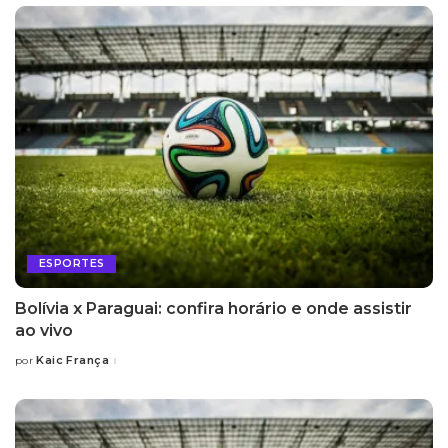
ESPORTES
Bolívia x Paraguai: confira horário e onde assistir
ao vivo
Kaic França
por
Posted
by