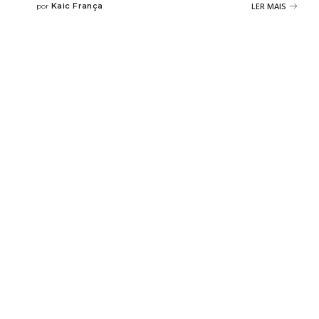
Kaic França
LER MAIS
por
Posted
by