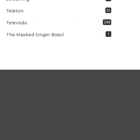
Teleton
32
Televisão
289
The Masked Singer Brasil
1