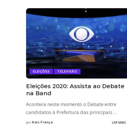
ELEIÇÕES
TELEVISÃO
Eleições 2020: Assista ao Debate
na Band
Acontece neste momento o Debate entre
candidatos à Prefeitura das principais
...
Kaic França
LER MAIS
por
Posted
by