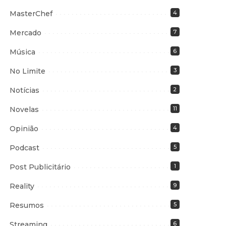
MasterChef
4
Mercado
7
Música
6
No Limite
3
Notícias
2
Novelas
11
Opinião
4
Podcast
5
Post Publicitário
1
Reality
9
Resumos
5
Streaming
6