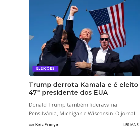
ELEIÇÕES
Trump derrota Kamala e é eleito
47º presidente dos EUA
Donald Trump também liderava na
Pensilvânia, Michigan e Wisconsin. O jornal
..
Kaic França
LER MAIS
por
Posted
by