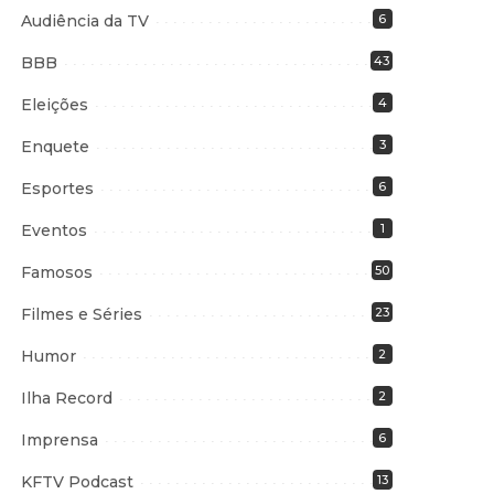
Audiência da TV
6
BBB
43
Eleições
4
Enquete
3
Esportes
6
Eventos
1
Famosos
50
Filmes e Séries
23
Humor
2
Ilha Record
2
Imprensa
6
KFTV Podcast
13