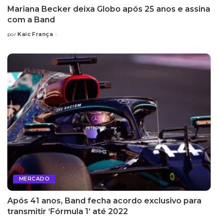
Mariana Becker deixa Globo após 25 anos e assina
com a Band
Kaic França
por
Posted
by
MERCADO
Após 41 anos, Band fecha acordo exclusivo para
transmitir ‘Fórmula 1’ até 2022