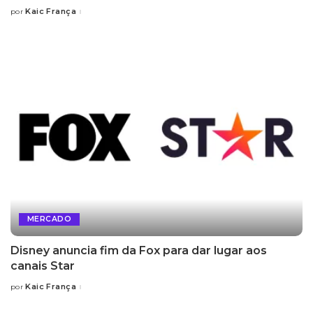
Kaic França
por
Posted
by
MERCADO
Disney anuncia fim da Fox para dar lugar aos
canais Star
Kaic França
por
Posted
by