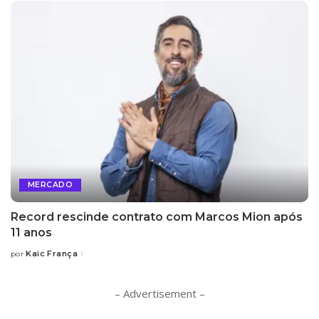
MERCADO
Record rescinde contrato com Marcos Mion após
11 anos
Kaic França
por
Posted
by
– Advertisement –