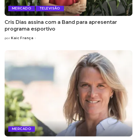
MERCADO
TELEVISÃO
Cris Dias assina com a Band para apresentar
programa esportivo
Kaic França
por
Posted
by
MERCADO