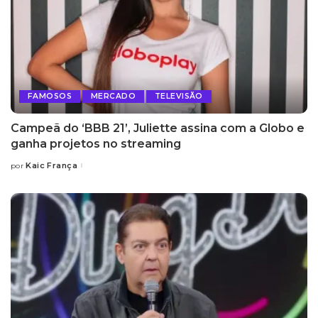
FAMOSOS
MERCADO
TELEVISÃO
Campeã do ‘BBB 21’, Juliette assina com a Globo e
ganha projetos no streaming
Kaic França
por
Posted
by