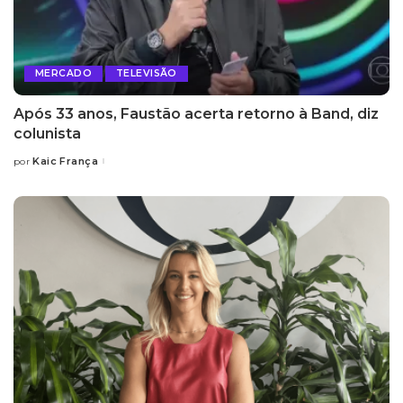
MERCADO
TELEVISÃO
Após 33 anos, Faustão acerta retorno à Band, diz
colunista
Kaic França
por
Posted
by