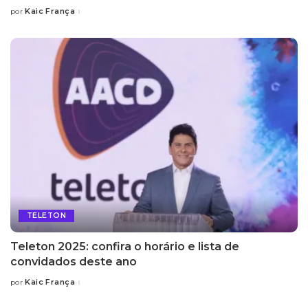
Kaic França
por
Posted
by
TELETON
Teleton 2025: confira o horário e lista de
convidados deste ano
Kaic França
por
Posted
by