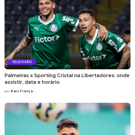
TELEVISÃO
Palmeiras x Sporting Cristal na Libertadores: onde
assistir, data e horário
Kaic França
por
Posted
by