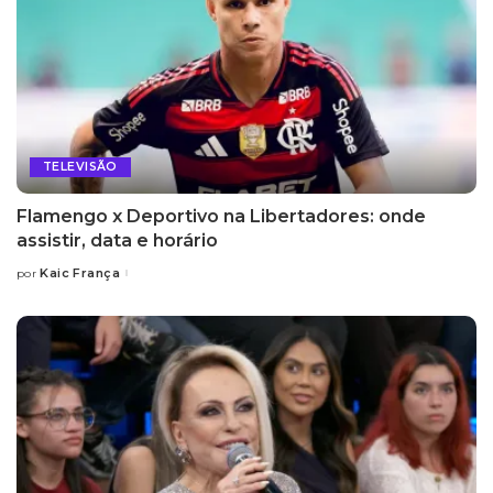
TELEVISÃO
Flamengo x Deportivo na Libertadores: onde
assistir, data e horário
Kaic França
por
Posted
by