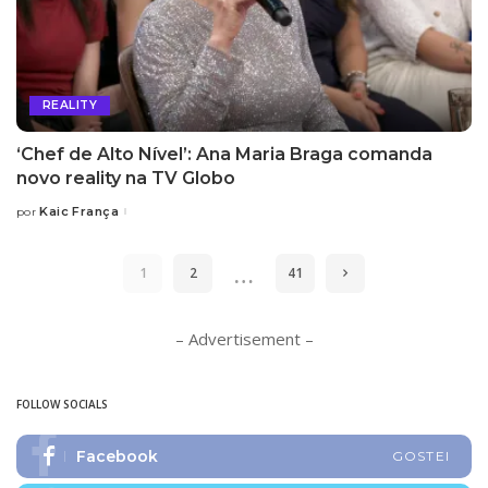
REALITY
‘Chef de Alto Nível’: Ana Maria Braga comanda
novo reality na TV Globo
Kaic França
por
Posted
by
…
1
2
41
– Advertisement –
FOLLOW SOCIALS
Facebook
GOSTEI