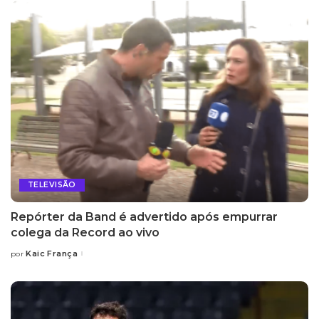
TELEVISÃO
Repórter da Band é advertido após empurrar
colega da Record ao vivo
Kaic França
por
Posted
by