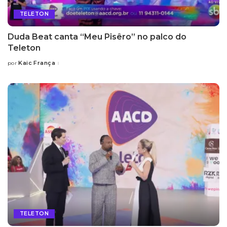
TELETON
Duda Beat canta “Meu Pisêro” no palco do
Teleton
Kaic França
por
Posted
by
TELETON