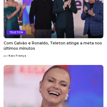
TELETON
Com Galvão e Ronaldo, Teleton atinge a meta nos
últimos minutos
Kaic França
por
Posted
by