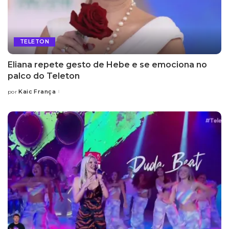
TELETON
Eliana repete gesto de Hebe e se emociona no
palco do Teleton
Kaic França
por
Posted
by