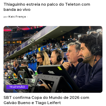
Thiaguinho estreia no palco do Teleton com
banda ao vivo
Kaic França
por
Posted
by
TELEVISÃO
SBT confirma Copa do Mundo de 2026 com
Galvão Bueno e Tiago Leifert