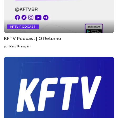
KFTV PODCAST
KFTV Podcast | O Retorno
Kaic França
por