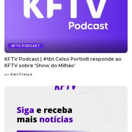
KFTV PODCAST
KFTV Podcast | #tbt Celso Portiolli responde ao
KFTV sobre ‘Show do Milhão’
Kaic França
por