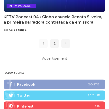
KFTV PODCAST
KFTV Podcast 04 • Globo anuncia Renata Silveira,
a primeira narradora contratada da emissora
Kaic França
por
1
2
– Advertisement –
FOLLOW SOCIALS
Facebook
GOSTEI
Twitter
SEGUIR
Pinterest
PIN