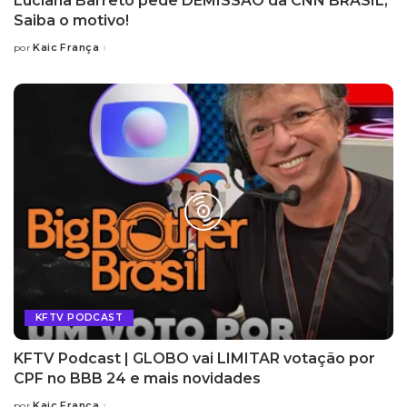
Luciana Barreto pede DEMISSÃO da CNN BRASIL;
Saiba o motivo!
Kaic França
por
KFTV PODCAST
KFTV Podcast | GLOBO vai LIMITAR votação por
CPF no BBB 24 e mais novidades
Kaic França
por