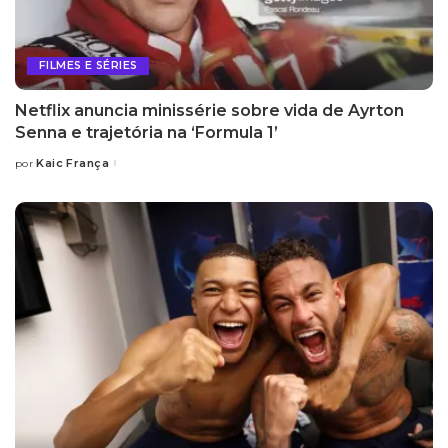
FILMES E SÉRIES
Netflix anuncia minissérie sobre vida de Ayrton
Senna e trajetória na ‘Formula 1’
Kaic França
por
Posted
by