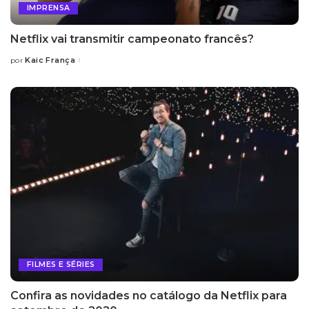
IMPRENSA
Netflix vai transmitir campeonato francês?
Kaic França
por
Posted
by
FILMES E SÉRIES
Confira as novidades no catálogo da Netflix para