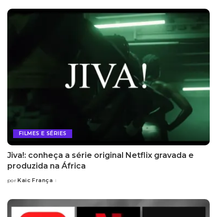
FILMES E SÉRIES
Jiva!: conheça a série original Netflix gravada e
produzida na África
Kaic França
por
Posted
by