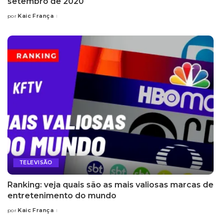
setembro de 2020
Kaic França
por
Posted
by
TELEVISÃO
Ranking: veja quais são as mais valiosas marcas de
entretenimento do mundo
Kaic França
por
Posted
by