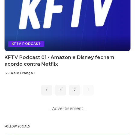
KFTV PODCAST
KFTV Podcast 01 • Amazon e Disney fecham
acordo contra Netflix
Kaic França
por
Posted
by
1
2
3
– Advertisement –
FOLLOW SOCIALS