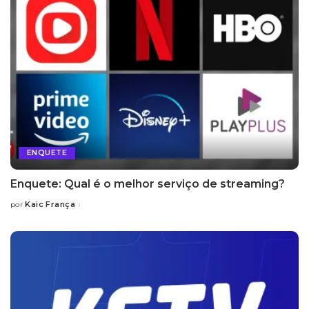
ENQUETE
Enquete: Qual é o melhor serviço de streaming?
Kaic França
por
Posted
by