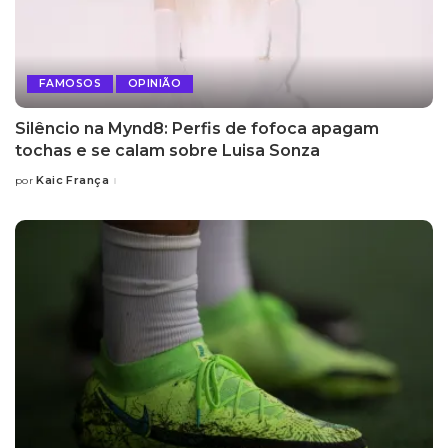
FAMOSOS
OPINIÃO
Silêncio na Mynd8: Perfis de fofoca apagam
tochas e se calam sobre Luisa Sonza
Kaic França
por
Posted
by