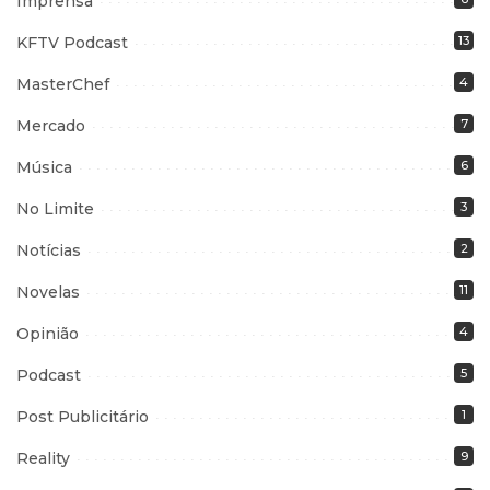
Imprensa
KFTV Podcast
13
MasterChef
4
Mercado
7
Música
6
No Limite
3
Notícias
2
Novelas
11
Opinião
4
Podcast
5
Post Publicitário
1
Reality
9