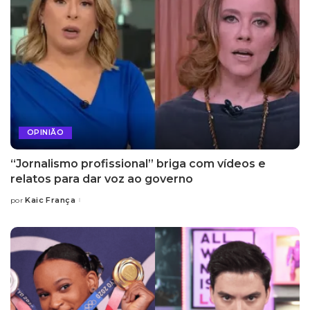
OPINIÃO
“Jornalismo profissional” briga com vídeos e
relatos para dar voz ao governo
Kaic França
por
Posted
by