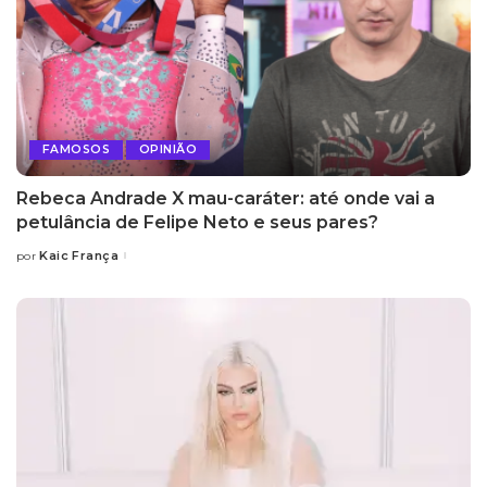
FAMOSOS
OPINIÃO
Rebeca Andrade X mau-caráter: até onde vai a
petulância de Felipe Neto e seus pares?
Kaic França
por
Posted
by