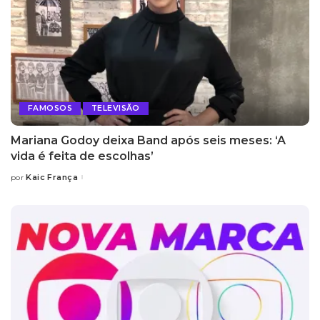
FAMOSOS
TELEVISÃO
Mariana Godoy deixa Band após seis meses: ‘A
vida é feita de escolhas’
Kaic França
por
Posted
by