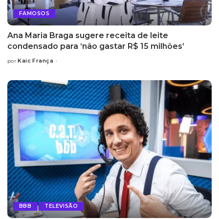
FAMOSOS
Ana Maria Braga sugere receita de leite
condensado para ‘não gastar R$ 15 milhões’
Kaic França
por
Posted
by
BBB
TELEVISÃO