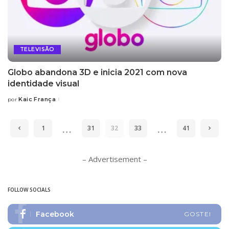
TELEVISÃO
Globo abandona 3D e inicia 2021 com nova
identidade visual
Kaic França
por
Posted
by
…
…
1
31
32
33
41
– Advertisement –
FOLLOW SOCIALS
Facebook
GOSTEI