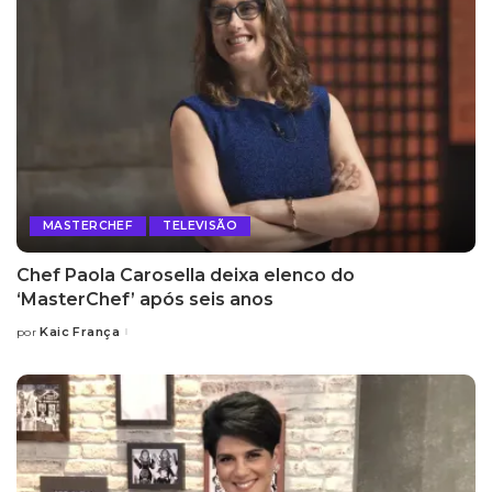
MASTERCHEF
TELEVISÃO
Chef Paola Carosella deixa elenco do
‘MasterChef’ após seis anos
Kaic França
por
Posted
by