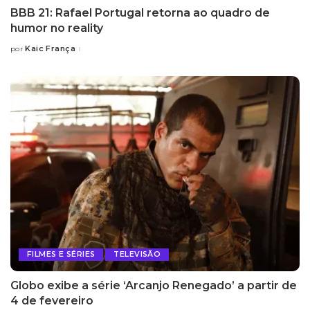
BBB 21: Rafael Portugal retorna ao quadro de
humor no reality
Kaic França
por
Posted
by
FILMES E SÉRIES
TELEVISÃO
Globo exibe a série ‘Arcanjo Renegado’ a partir de
4 de fevereiro