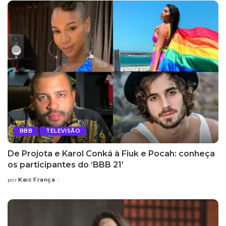
BBB
TELEVISÃO
De Projota e Karol Conká à Fiuk e Pocah: conheça
os participantes do ‘BBB 21’
Kaic França
por
Posted
by