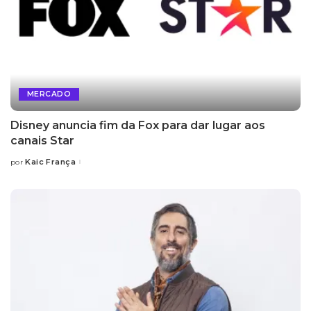
MERCADO
Disney anuncia fim da Fox para dar lugar aos
canais Star
Kaic França
por
Posted
by