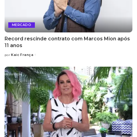
MERCADO
Record rescinde contrato com Marcos Mion após
11 anos
Kaic França
por
Posted
by