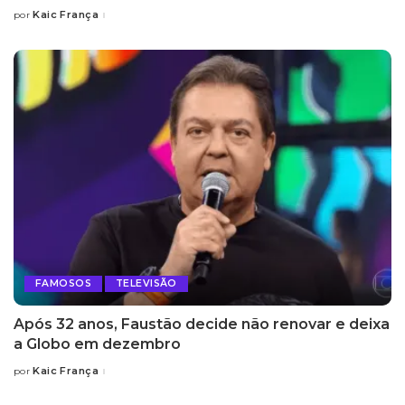
Kaic França
por
Posted
by
FAMOSOS
TELEVISÃO
Após 32 anos, Faustão decide não renovar e deixa
a Globo em dezembro
Kaic França
por
Posted
by