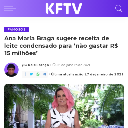
FAMOSOS
Ana Maria Braga sugere receita de
leite condensado para ‘não gastar R$
15 milhões’
Kaic França
26 de janeiro de 2021
por
Posted
by
Última atualização 27 de janeiro de 2021