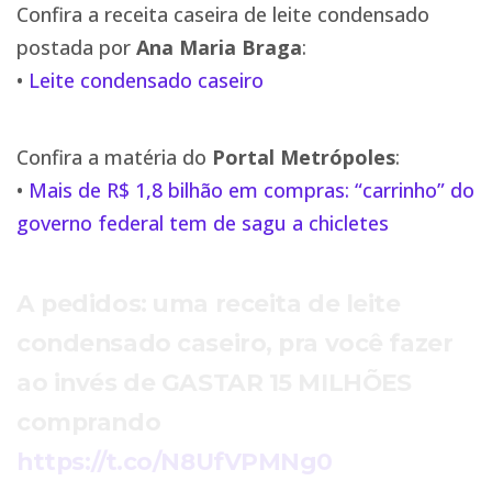
Confira a receita caseira de leite condensado
postada por
Ana Maria Braga
:
•
Leite condensado caseiro
Confira a matéria do
Portal Metrópoles
:
•
Mais de R$ 1,8 bilhão em compras: “carrinho” do
governo federal tem de sagu a chicletes
A pedidos: uma receita de leite
condensado caseiro, pra você fazer
ao invés de GASTAR 15 MILHÕES
comprando
https://t.co/N8UfVPMNg0