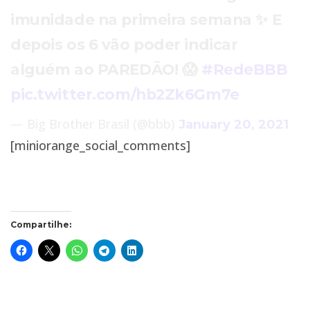
imunidade na primeira semana ✨ E
depois os 6 vão poder indicar
alguém ao PAREDÃO! 😱
#RedeBBB
pic.twitter.com/hb2Zk6Gm7e
— Big Brother Brasil (@bbb)
January 20, 2021
[miniorange_social_comments]
Compartilhe: