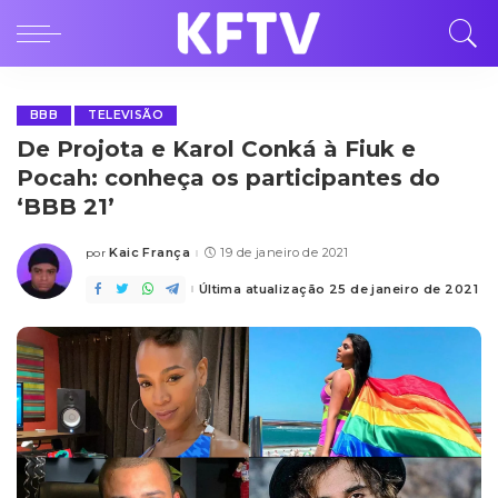
BBB
TELEVISÃO
De Projota e Karol Conká à Fiuk e
Pocah: conheça os participantes do
‘BBB 21’
Kaic França
19 de janeiro de 2021
por
Posted
by
Última atualização 25 de janeiro de 2021