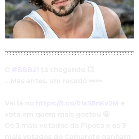
O
#BBB21
tá chegando 💥
…Mas antes, um recado 👀👀
Vai lá no
https://t.co/61xS8nKv2M
e
vota em quem mais gostou 🤩
Os 3 mais votados da Pipoca e os 3
mais votados do Camarote ganham