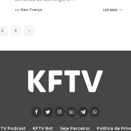
Kaic França
LER MAIS
por
2
3
FTV Podcast
KFTV Bot
Seja Parceiro!
Política de Pri