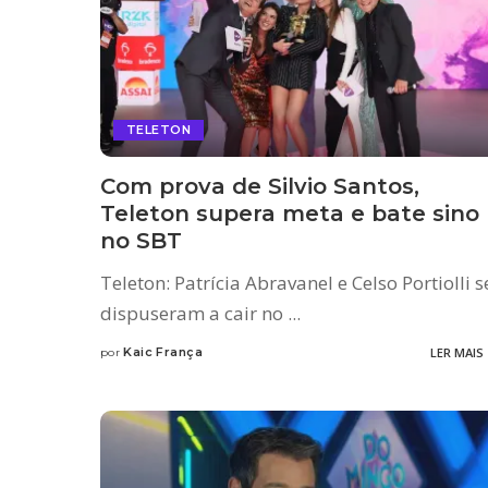
TELETON
Com prova de Silvio Santos,
Teleton supera meta e bate sino
no SBT
Teleton: Patrícia Abravanel e Celso Portiolli s
dispuseram a cair no
...
Kaic França
LER MAIS
por