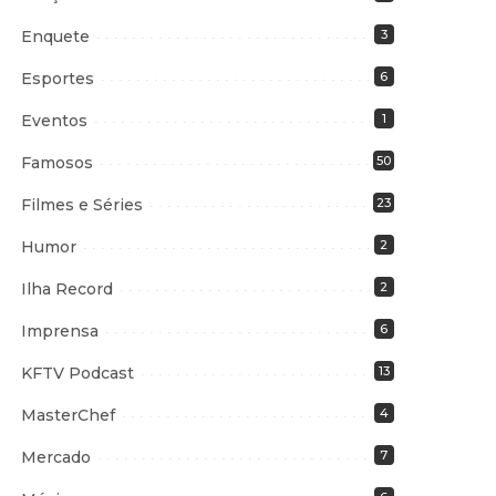
Enquete
3
Esportes
6
Eventos
1
Famosos
50
Filmes e Séries
23
Humor
2
Ilha Record
2
Imprensa
6
KFTV Podcast
13
MasterChef
4
Mercado
7