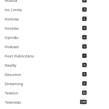
Música
6
No Limite
3
Notícias
2
Novelas
11
Opinião
4
Podcast
5
Post Publicitário
1
Reality
9
Resumos
5
Streaming
6
Teleton
32
Televisão
289