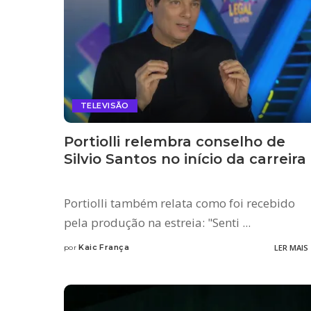
TELEVISÃO
Portiolli relembra conselho de
Silvio Santos no início da carreira
Portiolli também relata como foi recebido
pela produção na estreia: "Senti
...
Kaic França
LER MAIS
por