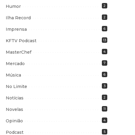
Humor
2
Ilha Record
2
Imprensa
6
KFTV Podcast
13
MasterChef
4
Mercado
7
Música
6
No Limite
3
Notícias
2
Novelas
11
Opinião
4
Podcast
5