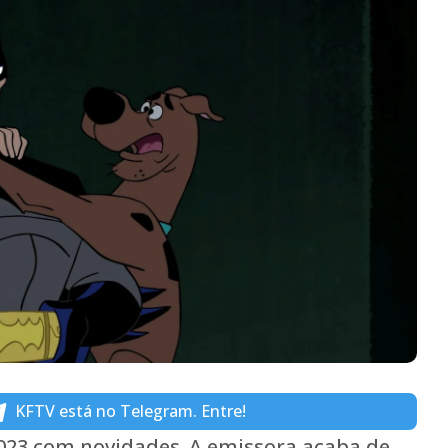
KFTV está no Telegram. Entre!
023 com novidades. A emissora acaba de