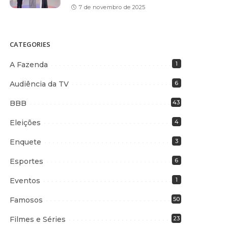
7 de novembro de 2025
CATEGORIES
A Fazenda
1
Audiência da TV
6
BBB
43
Eleições
4
Enquete
3
Esportes
6
Eventos
1
Famosos
50
Filmes e Séries
23