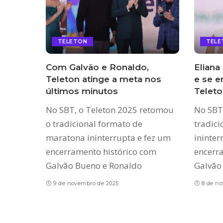
TELETON
TELE
Com Galvão e Ronaldo,
Eliana
Teleton atinge a meta nos
e se e
últimos minutos
Teleto
No SBT, o Teleton 2025 retomou
No SBT
o tradicional formato de
tradic
maratona ininterrupta e fez um
ininter
encerramento histórico com
encerr
Galvão Bueno e Ronaldo
Galvão
9 de novembro de 2025
8 de n