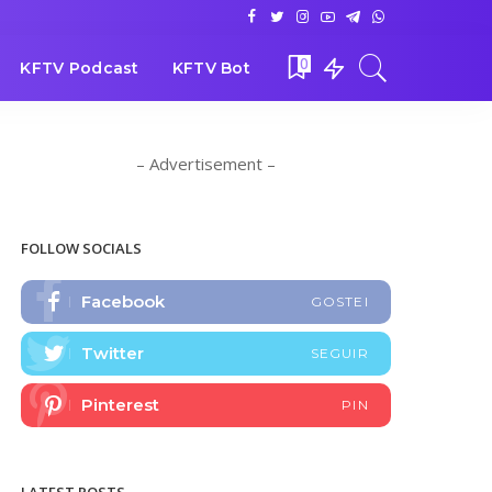
0
KFTV Podcast
KFTV Bot
– Advertisement –
FOLLOW SOCIALS
Facebook
GOSTEI
Twitter
SEGUIR
Pinterest
PIN