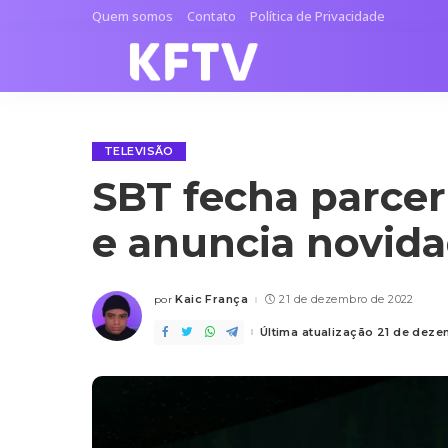
Quem somos
Contato
Política de Privacidade
TELEVISÃO
SBT fecha parce
e anuncia novida
Kaic França
21 de dezembro de 2022
por
Posted
by
Última atualização 21 de dez