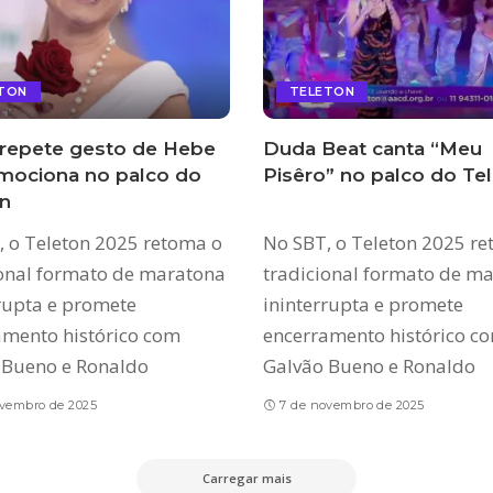
TON
TELETON
 repete gesto de Hebe
Duda Beat canta “Meu
mociona no palco do
Pisêro” no palco do Te
n
, o Teleton 2025 retoma o
No SBT, o Teleton 2025 r
ional formato de maratona
tradicional formato de m
rupta e promete
ininterrupta e promete
amento histórico com
encerramento histórico c
 Bueno e Ronaldo
Galvão Bueno e Ronaldo
ovembro de 2025
7 de novembro de 2025
Carregar mais