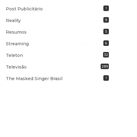
Post Publicitário
1
Reality
9
Resumos
5
Streaming
6
Teleton
32
Televisão
289
The Masked Singer Brasil
1