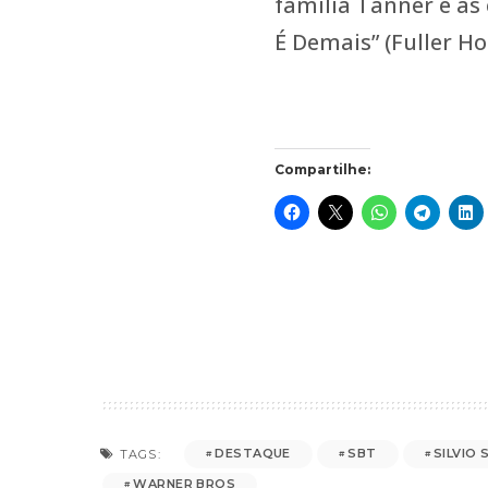
família Tanner e as
É Demais” (Fuller Ho
Compartilhe:
DESTAQUE
SBT
SILVIO
TAGS:
WARNER BROS