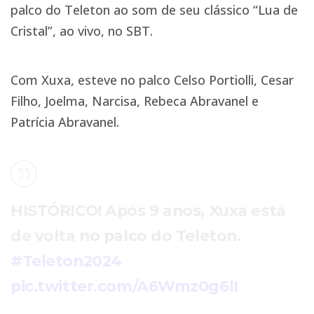
palco do Teleton ao som de seu clássico “Lua de
Cristal”, ao vivo, no SBT.
Com Xuxa, esteve no palco Celso Portiolli, Cesar
Filho, Joelma, Narcisa, Rebeca Abravanel e
Patrícia Abravanel.
HISTÓRICO! Após 9 anos, Xuxa está
de volta no palco do Teleton.
#Teleton2024
pic.twitter.com/A6Wmz0g6lI