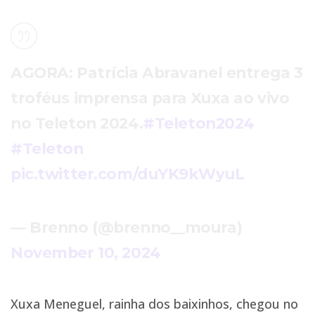
AGORA: Patrícia Abravanel entrega 3
troféus imprensa para Xuxa ao vivo
no Teleton 2024.
#Teleton2024
#Teleton
pic.twitter.com/duYK9kWyuL
— Brenno (@brenno__moura)
November 10, 2024
Xuxa Meneguel, rainha dos baixinhos, chegou no