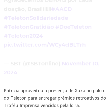
Agradecemos DEMAIS por cada
doação, Brasiiil!!!!
#AACD
#TeletonSolidariedade
#TeletonGratidão
#DoeTeleton
#Teleton2024
pic.twitter.com/WCy4dBLTrh
— SBT (@SBTonline)
November 10,
2024
Patrícia aproveitou a presença de Xuxa no palco
do Teleton para entregar prêmios retroativos do
Troféu Imprensa vencidos pela loira.