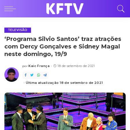
TELEVISÃO
‘Programa Silvio Santos’ traz atrações
com Dercy Gonçalves e Sidney Magal
neste domingo, 19/9
Kaic França
18 de setembro de 2021
por
Posted
by
Última atualização 18 de setembro de 2021