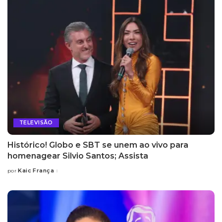
TELEVISÃO
Histórico! Globo e SBT se unem ao vivo para
homenagear Silvio Santos; Assista
Kaic França
por
Posted
by