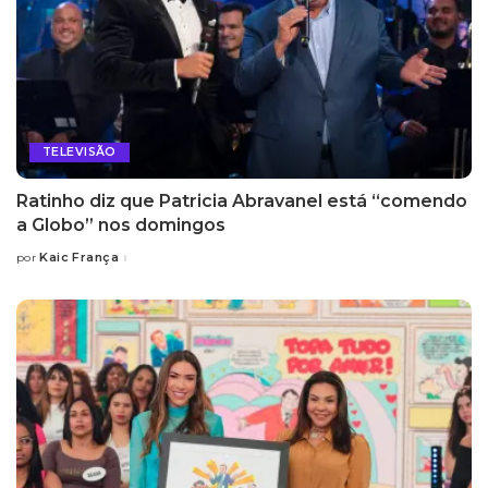
TELEVISÃO
Ratinho diz que Patricia Abravanel está “comendo
a Globo” nos domingos
Kaic França
por
Posted
by