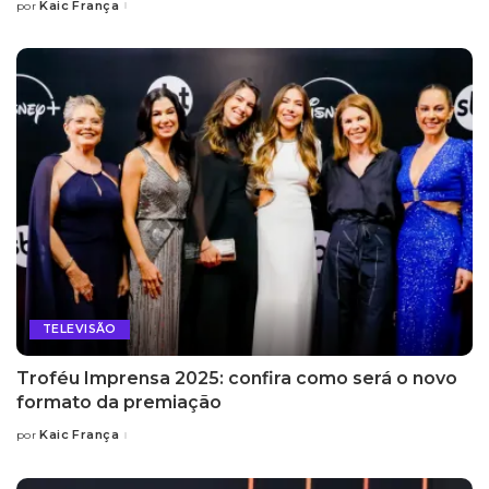
Kaic França
por
Posted
by
TELEVISÃO
Troféu Imprensa 2025: confira como será o novo
formato da premiação
Kaic França
por
Posted
by