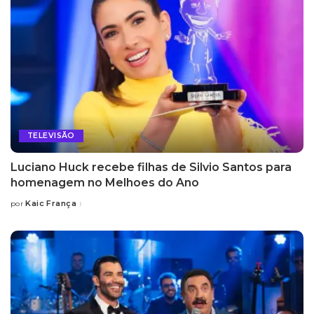
TELEVISÃO
Luciano Huck recebe filhas de Silvio Santos para
homenagem no Melhoes do Ano
Kaic França
por
Posted
by