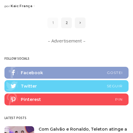
Kaic França
por
Posted
by
1
2
– Advertisement –
FOLLOW SOCIALS
Facebook
GOSTEI
Twitter
SEGUIR
Pinterest
PIN
LATEST POSTS
Com Galvão e Ronaldo, Teleton atinge a