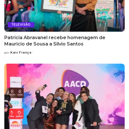
TELEVISÃO
Patricia Abravanel recebe homenagem de
Mauricio de Sousa a Silvio Santos
Kaic França
por
Posted
by