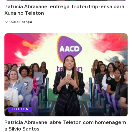
Patrícia Abravanel entrega Troféu Imprensa para
Xuxa no Teleton
Kaic França
por
Posted
by
TELETON
Patrícia Abravanel abre Teleton com homenagem
a Silvio Santos