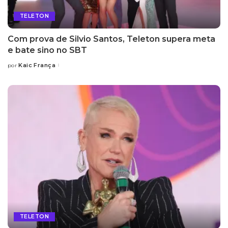
TELETON
Com prova de Silvio Santos, Teleton supera meta
e bate sino no SBT
Kaic França
por
Posted
by
TELETON