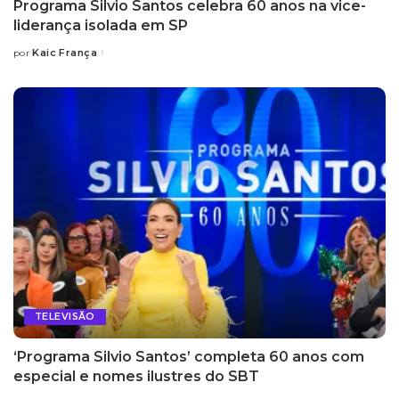
Programa Silvio Santos celebra 60 anos na vice-
liderança isolada em SP
Kaic França
por
Posted
by
TELEVISÃO
‘Programa Silvio Santos’ completa 60 anos com
especial e nomes ilustres do SBT