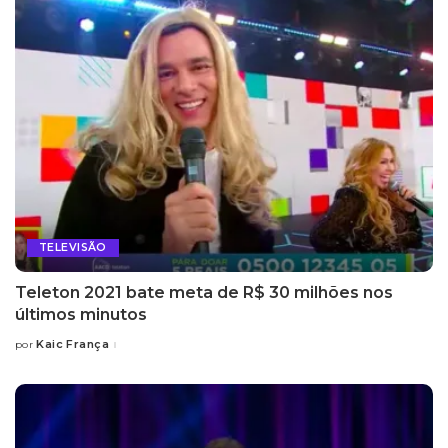
TELEVISÃO
Teleton 2021 bate meta de R$ 30 milhões nos
últimos minutos
Kaic França
por
Posted
by