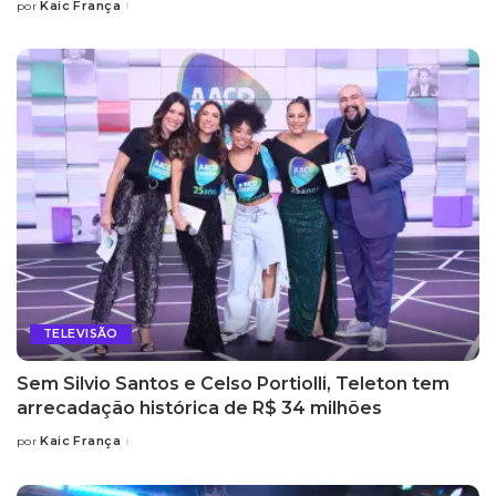
Kaic França
por
Posted
by
TELEVISÃO
Sem Silvio Santos e Celso Portiolli, Teleton tem
arrecadação histórica de R$ 34 milhões
Kaic França
por
Posted
by