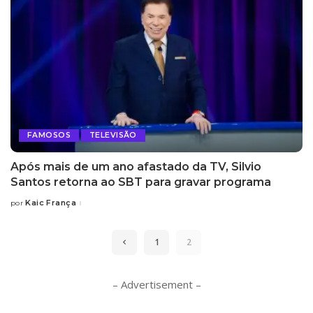
FAMOSOS
TELEVISÃO
Após mais de um ano afastado da TV, Silvio
Santos retorna ao SBT para gravar programa
Kaic França
por
Posted
by
1
2
– Advertisement –