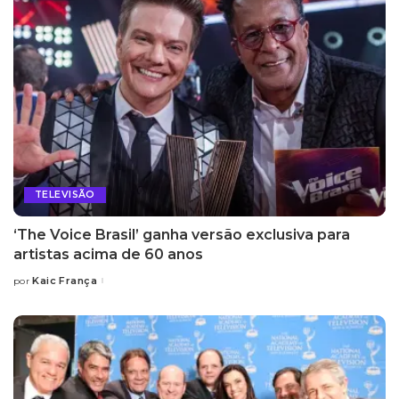
TELEVISÃO
‘The Voice Brasil’ ganha versão exclusiva para
artistas acima de 60 anos
Kaic França
por
Posted
by