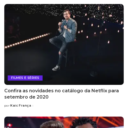
FILMES E SÉRIES
Confira as novidades no catálogo da Netflix para
setembro de 2020
Kaic França
por
Posted
by