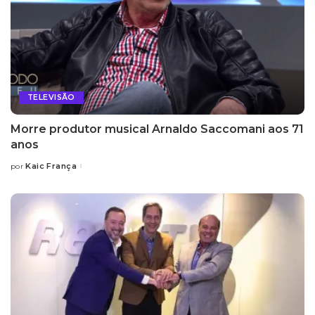
TELEVISÃO
Morre produtor musical Arnaldo Saccomani aos 71
anos
Kaic França
por
Posted
by