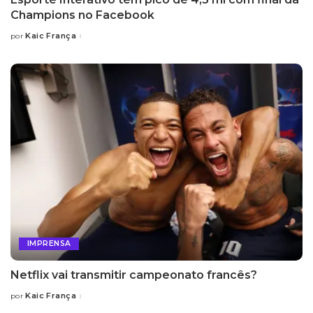
Champions no Facebook
Kaic França
por
Posted
by
IMPRENSA
Netflix vai transmitir campeonato francês?
Kaic França
por
Posted
by