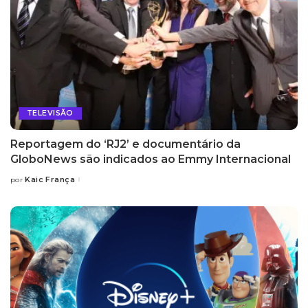
TELEVISÃO
Reportagem do ‘RJ2’ e documentário da
GloboNews são indicados ao Emmy Internacional
Kaic França
por
Posted
by