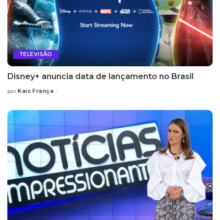
TELEVISÃO
Disney+ anuncia data de lançamento no Brasil
Kaic França
por
Posted
by