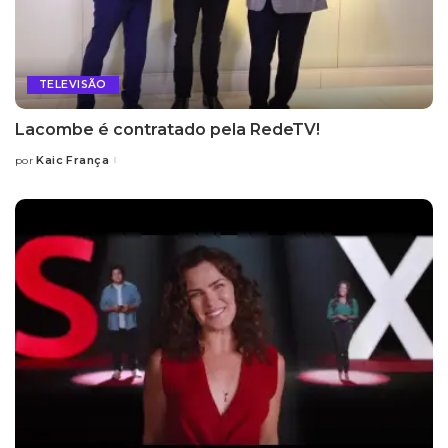
TELEVISÃO
Lacombe é contratado pela RedeTV!
Kaic França
por
Posted
by