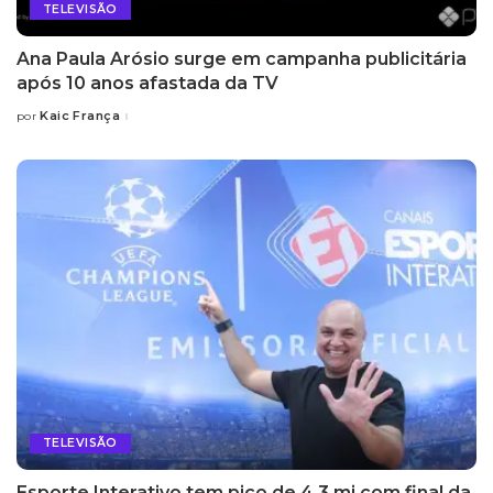
TELEVISÃO
Ana Paula Arósio surge em campanha publicitária
após 10 anos afastada da TV
Kaic França
por
Posted
by
TELEVISÃO
Esporte Interativo tem pico de 4,3 mi com final da