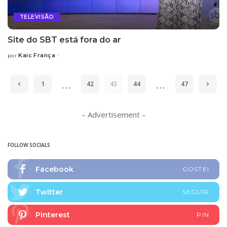
TELEVISÃO
Site do SBT está fora do ar
Kaic França
por
Posted
by
…
…
1
42
43
44
47
– Advertisement –
FOLLOW SOCIALS
Facebook
GOSTEI
Twitter
SEGUIR
Pinterest
PIN