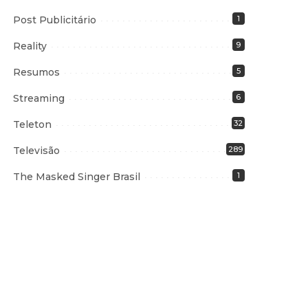
Post Publicitário
1
Reality
9
Resumos
5
Streaming
6
Teleton
32
Televisão
289
The Masked Singer Brasil
1