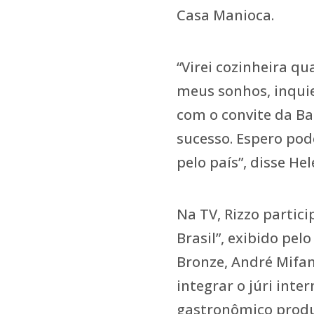
Casa Manioca.
“Virei cozinheira q
meus sonhos, inquiet
com o convite da Ba
sucesso. Espero pod
pelo país”, disse Hel
Na TV, Rizzo partic
Brasil”, exibido pel
Bronze, André Mifan
integrar o júri inter
gastronômico prod