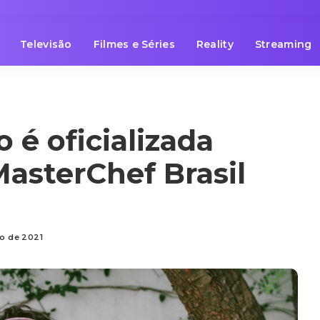
Televisão
Filmes e Séries
Reality
Streaming
 é oficializada
asterChef Brasil
ço de 2021