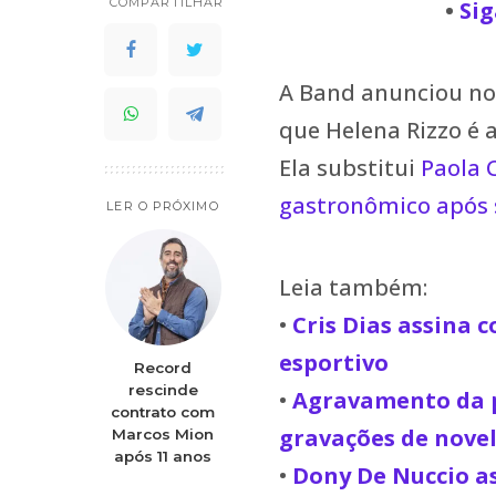
COMPARTILHAR
•
Sig
A Band anunciou no i
que Helena Rizzo é 
Ela substitui
Paola C
gastronômico após 
LER O PRÓXIMO
Leia também:
•
Cris Dias assina
esportivo
Record
rescinde
•
Agravamento da 
contrato com
gravações de novel
Marcos Mion
após 11 anos
•
Dony De Nuccio a