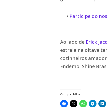
•
Participe do no
Ao lado de
Erick Jac
estreia na oitava 
cozinheiros amadore
Endemol Shine Brasi
Compartilhe: