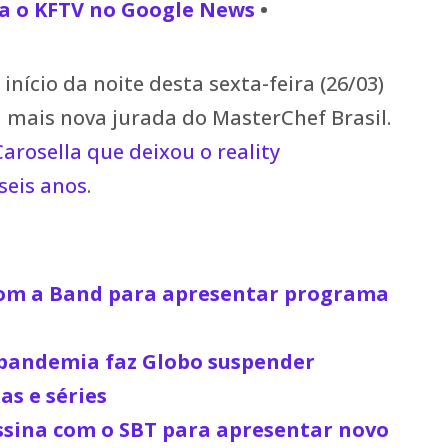
a o KFTV no Google News
•
nício da noite desta sexta-feira (26/03)
a mais nova jurada do MasterChef Brasil.
arosella que deixou o reality
seis anos
.
 com a Band para apresentar programa
pandemia faz Globo suspender
as e séries
ssina com o SBT para apresentar novo