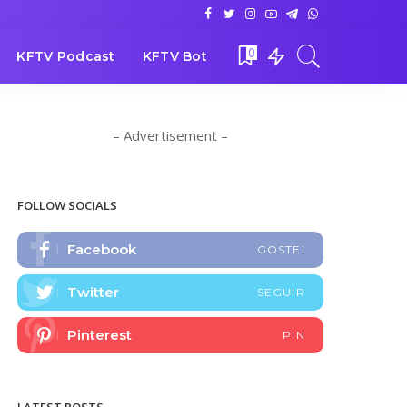
0
KFTV Podcast
KFTV Bot
– Advertisement –
FOLLOW SOCIALS
Facebook
GOSTEI
Twitter
SEGUIR
Pinterest
PIN