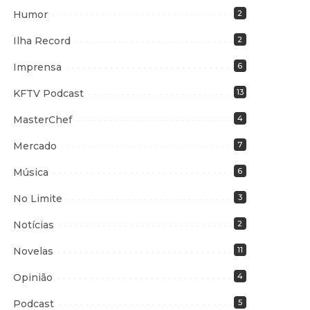
Humor
2
Ilha Record
2
Imprensa
6
KFTV Podcast
13
MasterChef
4
Mercado
7
Música
6
No Limite
3
Notícias
2
Novelas
11
Opinião
4
Podcast
5