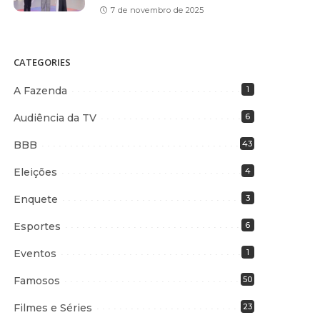
7 de novembro de 2025
CATEGORIES
A Fazenda
1
Audiência da TV
6
BBB
43
Eleições
4
Enquete
3
Esportes
6
Eventos
1
Famosos
50
Filmes e Séries
23