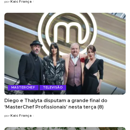
Kaic França
por
Posted
by
MASTERCHEF
TELEVISÃO
Diego e Thalyta disputam a grande final do
‘MasterChef Profissionais’ nesta terça (8)
Kaic França
por
Posted
by