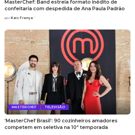
MasterChef: Band estreia formato inédito de
confeitaria com despedida de Ana Paula Padrão
Kaic França
por
Posted
by
MASTERCHEF
TELEVISÃO
‘MasterChef Brasil’: 90 cozinheiros amadores
competem em seletiva na 10ª temporada