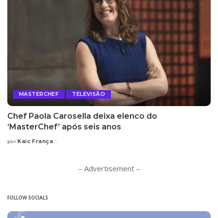
MASTERCHEF
TELEVISÃO
Chef Paola Carosella deixa elenco do
‘MasterChef’ após seis anos
Kaic França
por
Posted
by
– Advertisement –
FOLLOW SOCIALS