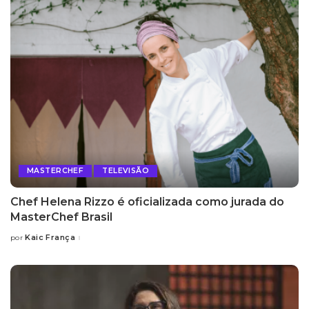
MASTERCHEF
TELEVISÃO
Chef Helena Rizzo é oficializada como jurada do
MasterChef Brasil
Kaic França
por
Posted
by