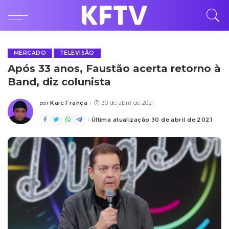
MERCADO
TELEVISÃO
Após 33 anos, Faustão acerta retorno à
Band, diz colunista
Kaic França
30 de abril de 2021
por
Posted
by
Última atualização 30 de abril de 2021