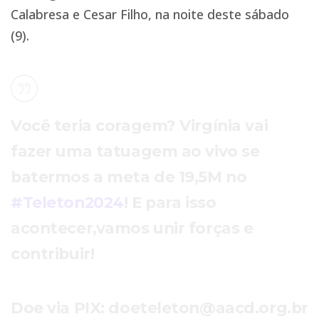
Calabresa e Cesar Filho, na noite deste sábado
(9).
Você teria coragem? Virgínia vai
fazer uma tatuagem ao vivo se
batermos a meta de 19,5M no
#Teleton2024
! E para isso
acontecer,vamos unir forças e
contribuir!
Doe via PIX: doeteleton@aacd.org.br