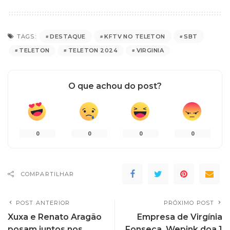
DESTAQUE
KFTV NO TELETON
SBT
TAGS:
TELETON
TELETON 2024
VIRGINIA
O que achou do post?
0
0
0
0
COMPARTILHAR
POST ANTERIOR
PRÓXIMO POST
Xuxa e Renato Aragão
Empresa de Virgínia
posam juntos nos
Fonseca, Wepink doa 1