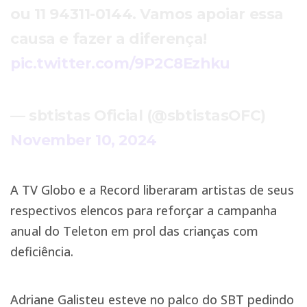
ou 11 94311-0144. Vamos apoiar essa
causa e fazer a diferença!
pic.twitter.com/9P2C8Ezhku
— sbtistas Oficial (@sbtistasOFC)
November 10, 2024
A TV Globo e a Record liberaram artistas de seus
respectivos elencos para reforçar a campanha
anual do Teleton em prol das crianças com
deficiência.
Adriane Galisteu esteve no palco do SBT pedindo