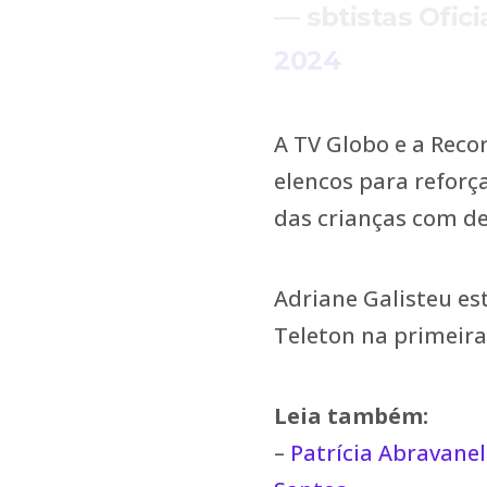
— sbtistas Ofic
2024
A TV Globo e a Reco
elencos para reforç
das crianças com def
Adriane Galisteu es
Teleton na primeira 
Leia também:
–
Patrícia Abravane