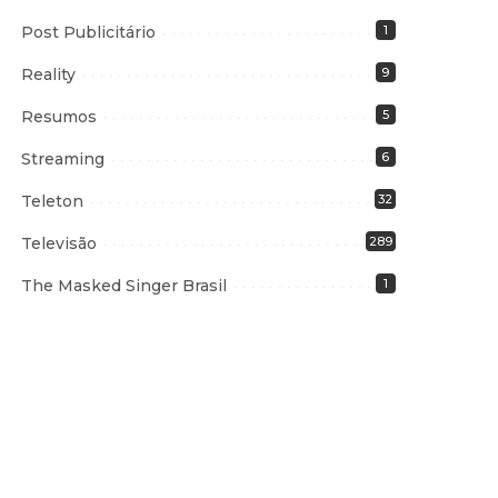
Post Publicitário
1
Reality
9
Resumos
5
Streaming
6
Teleton
32
Televisão
289
The Masked Singer Brasil
1