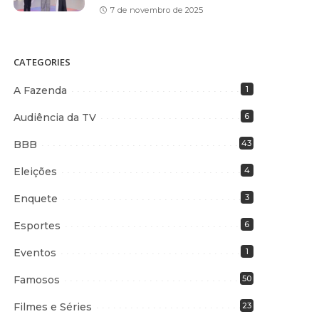
7 de novembro de 2025
CATEGORIES
A Fazenda
1
Audiência da TV
6
BBB
43
Eleições
4
Enquete
3
Esportes
6
Eventos
1
Famosos
50
Filmes e Séries
23