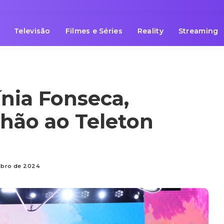
Televisão
Filmes e Séries
Reality
Streaming
nia Fonseca,
hão ao Teleton
mbro de 2024