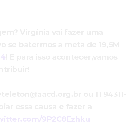
gem? Virgínia vai fazer uma
vo se batermos a meta de 19,5M
24
! E para isso acontecer,vamos
ntribuir!
eteleton@aacd.org.br ou 11 94311-
iar essa causa e fazer a
twitter.com/9P2C8Ezhku