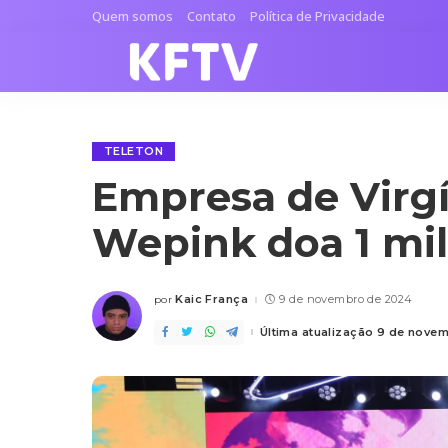
Quem somos
Contato
Política de Privacidade
TELETON
Empresa de Virgí
Wepink doa 1 mil
Kaic França
9 de novembro de 2024
por
Posted
by
Última atualização 9 de nove