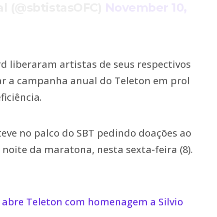
ial (@sbtistasOFC)
November 10,
rd liberaram artistas de seus respectivos
ar a campanha anual do Teleton em prol
iciência.
teve no palco do SBT pedindo doações ao
noite da maratona, nesta sexta-feira (8).
l abre Teleton com homenagem a Silvio