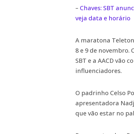
–
Chaves: SBT anunc
veja data e horário
A maratona Teleton 
8 e 9 de novembro. 
SBT e a AACD vão co
influenciadores.
O padrinho Celso Por
apresentadora Nadj
que vão estar no pa