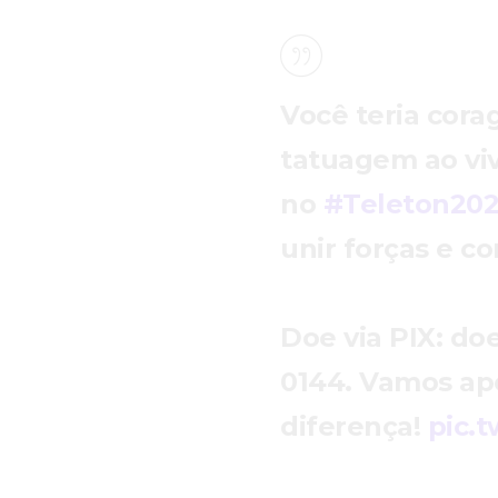
Você teria cora
tatuagem ao vi
no
#Teleton20
unir forças e co
Doe via PIX: do
0144. Vamos apo
diferença!
pic.