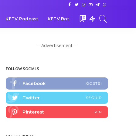
0
KFTV Podcast
KFTV Bot
– Advertisement –
FOLLOW SOCIALS
Facebook
GOSTEI
Twitter
SEGUIR
Pinterest
PIN