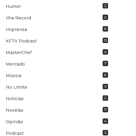
Humor
2
Ilha Record
2
Imprensa
6
KFTV Podcast
13
MasterChef
4
Mercado
7
Música
6
No Limite
3
Notícias
2
Novelas
11
Opinião
4
Podcast
5