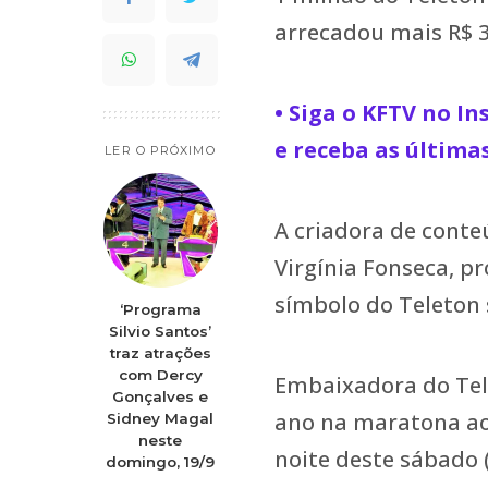
arrecadou mais R$ 3
• Siga o KFTV no I
e receba as última
LER O PRÓXIMO
A criadora de conte
Virgínia Fonseca, 
símbolo do Teleton 
‘Programa
Silvio Santos’
traz atrações
com Dercy
Embaixadora do Tel
Gonçalves e
ano na maratona ao 
Sidney Magal
neste
noite deste sábado (
domingo, 19/9