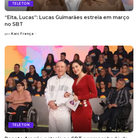
TELETON
“Eita, Lucas”: Lucas Guimarães estreia em março
no SBT
Kaic França
por
Posted
by
TELETON