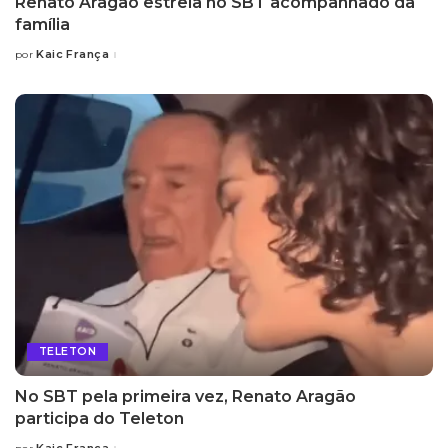
Renato Aragão estreia no SBT acompanhado da
família
Kaic França
por
Posted
by
TELETON
No SBT pela primeira vez, Renato Aragão
participa do Teleton