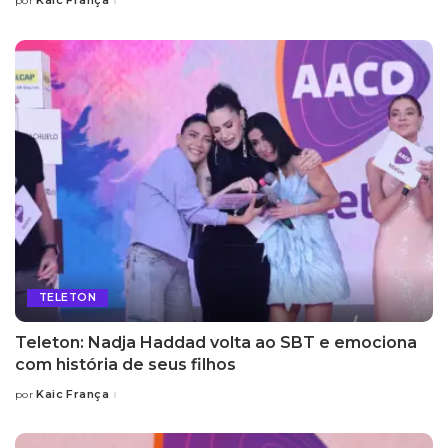
Kaic França
por
Posted
by
TELETON
Teleton: Nadja Haddad volta ao SBT e emociona
com história de seus filhos
Kaic França
por
Posted
by