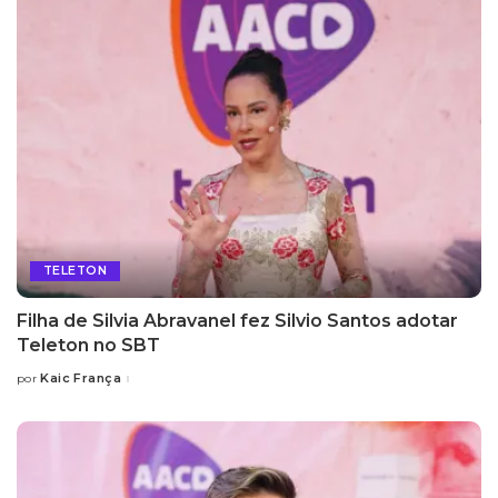
TELETON
Filha de Silvia Abravanel fez Silvio Santos adotar
Teleton no SBT
Kaic França
por
Posted
by