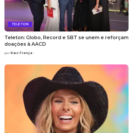
TELETON
Teleton: Globo, Record e SBT se unem e reforçam
doações à AACD
Kaic França
por
Posted
by