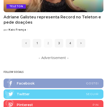
TELETON
Adriane Galisteu representa Record no Teleton e
pede doações
Kaic França
por
Posted
by
1
2
3
4
– Advertisement –
FOLLOW SOCIALS
Facebook
GOSTEI
Twitter
SEGUIR
Pinterest
PIN