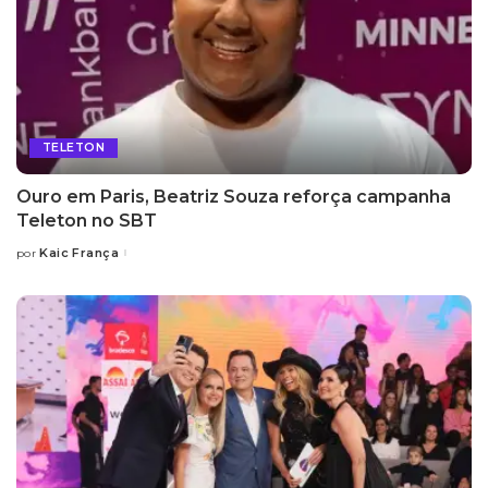
TELETON
Ouro em Paris, Beatriz Souza reforça campanha
Teleton no SBT
Kaic França
por
Posted
by