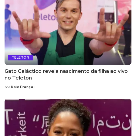
TELETON
Gato Galáctico revela nascimento da filha ao vivo
no Teleton
Kaic França
por
Posted
by