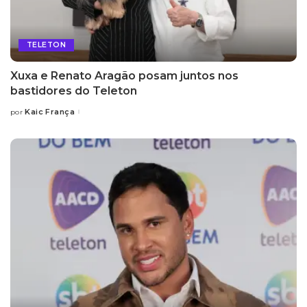
TELETON
Xuxa e Renato Aragão posam juntos nos
bastidores do Teleton
Kaic França
por
Posted
by