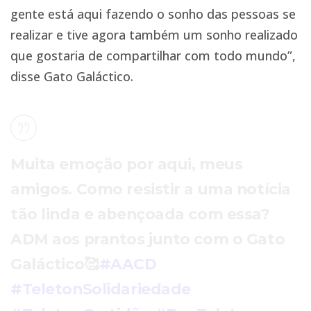
gente está aqui fazendo o sonho das pessoas se
realizar e tive agora também um sonho realizado
que gostaria de compartilhar com todo mundo”,
disse Gato Galáctico.
Muita emoção por aqui, meus
amigos. Como resistir a uma notícia
tão linda e abençoada com essa?
ADM aos prantos junto com o Gato
Galáctico🥰
#AACD
#TeletonSolidariedade