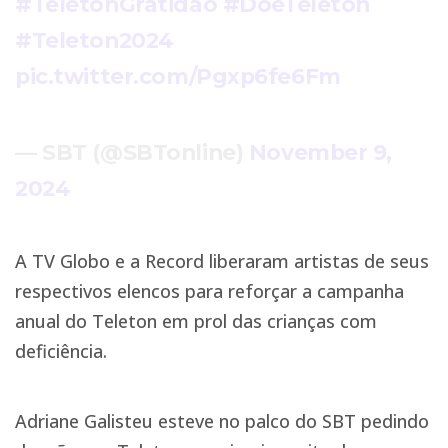
#TeletonGratidão
#DoeTeleton
#Teleton2024
pic.twitter.com/Pgxp6fe6Fm
— SBT (@SBTonline)
November 9,
2024
A TV Globo e a Record liberaram artistas de seus
respectivos elencos para reforçar a campanha
anual do Teleton em prol das crianças com
deficiência.
Adriane Galisteu esteve no palco do SBT pedindo