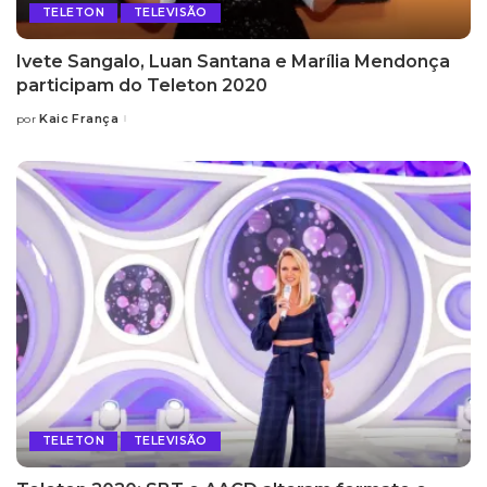
TELETON
TELEVISÃO
Ivete Sangalo, Luan Santana e Marília Mendonça
participam do Teleton 2020
Kaic França
por
Posted
by
TELETON
TELEVISÃO