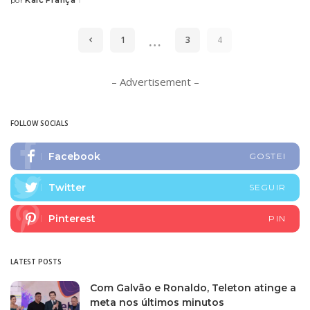
Kaic França
por
Posted
by
…
1
3
4
– Advertisement –
FOLLOW SOCIALS
Facebook
GOSTEI
Twitter
SEGUIR
Pinterest
PIN
LATEST POSTS
Com Galvão e Ronaldo, Teleton atinge a
meta nos últimos minutos