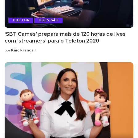
TELETON
TELEVISÃO
‘SBT Games’ prepara mais de 120 horas de lives
com ‘streamers’ para o Teleton 2020
Kaic França
por
Posted
by