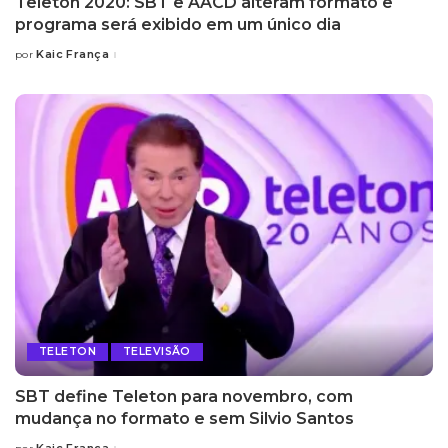
Teleton 2020: SBT e AACD alteram formato e
programa será exibido em um único dia
Kaic França
por
Posted
by
TELETON
TELEVISÃO
SBT define Teleton para novembro, com
mudança no formato e sem Silvio Santos