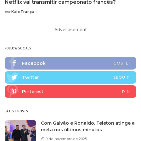
Netflix vai transmitir campeonato francês?
Kaic França
por
Posted
by
– Advertisement –
FOLLOW SOCIALS
Facebook
GOSTEI
Twitter
SEGUIR
Pinterest
PIN
LATEST POSTS
Com Galvão e Ronaldo, Teleton atinge a
meta nos últimos minutos
9 de novembro de 2025