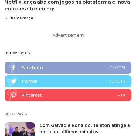
Netflix lança aba com jogos na plataforma e inova
entre os streamings
Kaic França
por
Posted
by
– Advertisement –
FOLLOW SOCIALS
Facebook
GOSTEI
Twitter
SEGUIR
Pinterest
PIN
LATEST POSTS
Com Galvão e Ronaldo, Teleton atinge a
meta nos últimos minutos