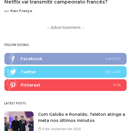
Netflix vai transmitir campeonato francês?
Kaic França
por
Posted
by
– Advertisement –
FOLLOW SOCIALS
Facebook
GOSTEI
Twitter
SEGUIR
Pinterest
PIN
LATEST POSTS
Com Galvão e Ronaldo, Teleton atinge a
meta nos últimos minutos
9 de novembro de 2025