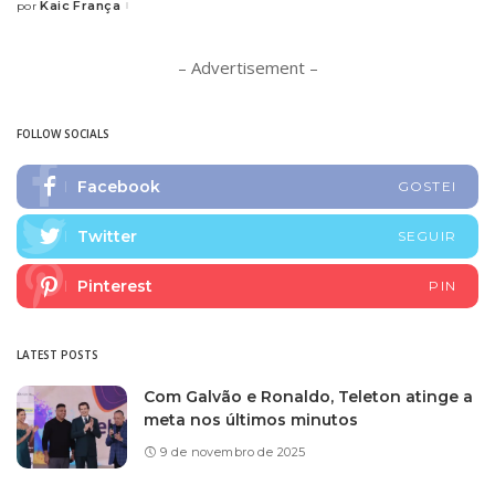
Kaic França
por
Posted
by
– Advertisement –
FOLLOW SOCIALS
Facebook
GOSTEI
Twitter
SEGUIR
Pinterest
PIN
LATEST POSTS
Com Galvão e Ronaldo, Teleton atinge a
meta nos últimos minutos
9 de novembro de 2025