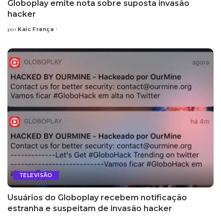
Globoplay emite nota sobre suposta invasão
hacker
Kaic França
por
Posted
by
TELEVISÃO
Usuários do Globoplay recebem notificação
estranha e suspeitam de invasão hacker