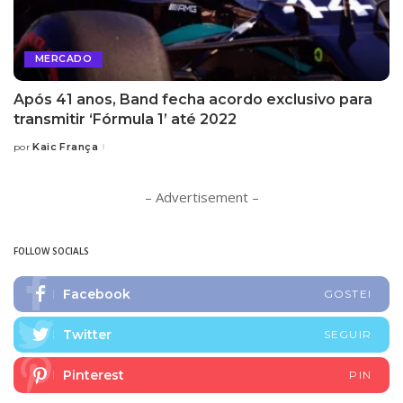
MERCADO
Após 41 anos, Band fecha acordo exclusivo para
transmitir ‘Fórmula 1’ até 2022
Kaic França
por
Posted
by
– Advertisement –
FOLLOW SOCIALS
Facebook
GOSTEI
Twitter
SEGUIR
Pinterest
PIN