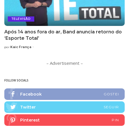
TELEVISÃO
Após 14 anos fora do ar, Band anuncia retorno do
‘Esporte Total’
Kaic França
por
Posted
by
– Advertisement –
FOLLOW SOCIALS
Facebook
GOSTEI
Twitter
SEGUIR
Pinterest
PIN