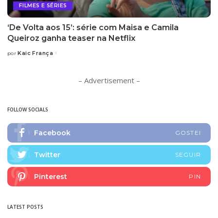
FILMES E SÉRIES
‘De Volta aos 15’: série com Maisa e Camila
Queiroz ganha teaser na Netflix
Kaic França
por
Posted
by
– Advertisement –
FOLLOW SOCIALS
Facebook
GOSTEI
Twitter
SEGUIR
Pinterest
PIN
LATEST POSTS