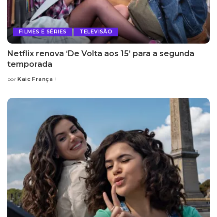
FILMES E SÉRIES
TELEVISÃO
Netflix renova ‘De Volta aos 15’ para a segunda
temporada
Kaic França
por
Posted
by