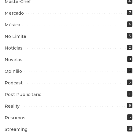
MasterChef
4
Mercado
7
Música
6
No Limite
3
Notícias
2
Novelas
11
Opinião
4
Podcast
5
Post Publicitário
1
Reality
9
Resumos
5
Streaming
6