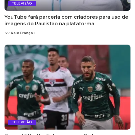
TELEVISÃO
YouTube fará parceria com criadores para uso de
imagens do Paulistão na plataforma
Kaic França
por
Posted
by
TELEVISÃO