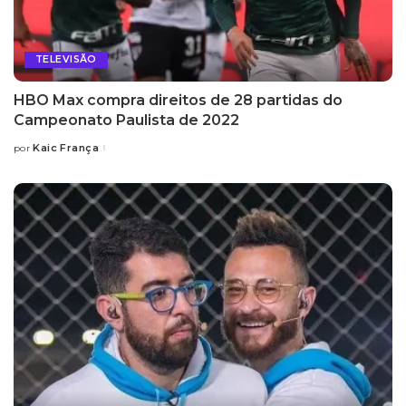
TELEVISÃO
HBO Max compra direitos de 28 partidas do
Campeonato Paulista de 2022
Kaic França
por
Posted
by