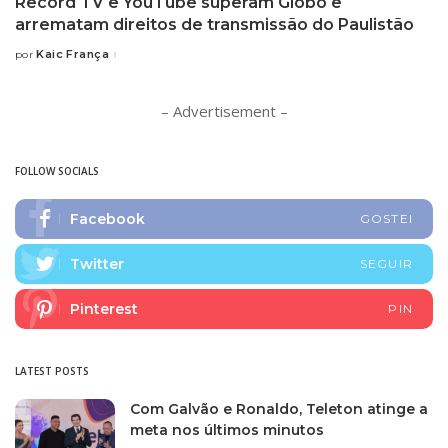
Record TV e YouTube superam Globo e
arrematam direitos de transmissão do Paulistão
Kaic França
por
Posted
by
– Advertisement –
FOLLOW SOCIALS
Facebook
GOSTEI
Twitter
SEGUIR
Pinterest
PIN
LATEST POSTS
Com Galvão e Ronaldo, Teleton atinge a
meta nos últimos minutos