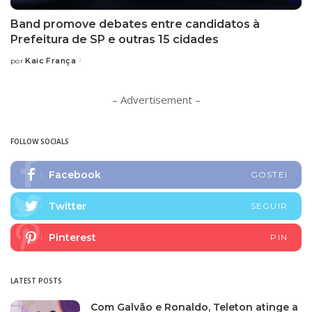
Band promove debates entre candidatos à
Prefeitura de SP e outras 15 cidades
Kaic França
por
Posted
by
– Advertisement –
FOLLOW SOCIALS
Facebook
GOSTEI
Twitter
SEGUIR
Pinterest
PIN
LATEST POSTS
Com Galvão e Ronaldo, Teleton atinge a