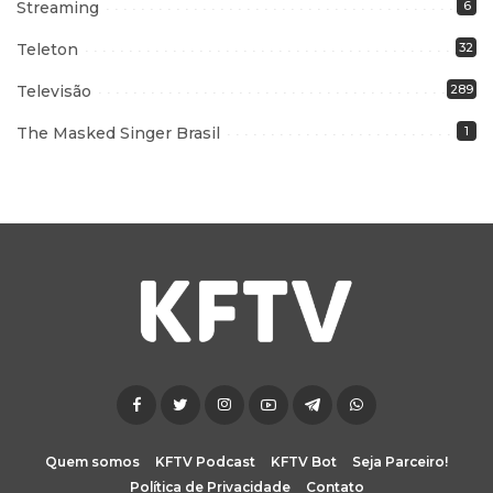
Streaming
6
Teleton
32
Televisão
289
The Masked Singer Brasil
1
Quem somos
KFTV Podcast
KFTV Bot
Seja Parceiro!
Política de Privacidade
Contato