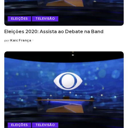
ELEIÇÕES
TELEVISÃO
Eleições 2020: Assista ao Debate na Band
Kaic França
por
Posted
by
ELEIÇÕES
TELEVISÃO