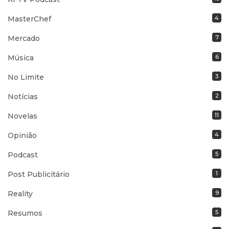
MasterChef
4
Mercado
7
Música
6
No Limite
3
Notícias
2
Novelas
11
Opinião
4
Podcast
5
Post Publicitário
1
Reality
9
Resumos
5