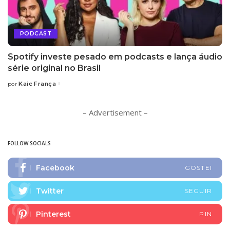
PODCAST
Spotify investe pesado em podcasts e lança áudio
série original no Brasil
Kaic França
por
Posted
by
– Advertisement –
FOLLOW SOCIALS
Facebook
GOSTEI
Twitter
SEGUIR
Pinterest
PIN