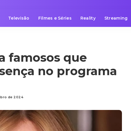
Televisão
Filmes e Séries
Reality
Streaming
ja famosos que
sença no programa
mbro de 2024