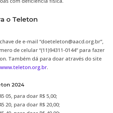
oas com deficiência física.
a o Teleton
achave de e-mail “doeteleton@aacd.org.br”,
mero de celular “(11)94311-0144” para fazer
ton. Também dá para doar através do site
www.
teleton
.org.br
.
ton 2024
5 05, para doar R$ 5,00;
5 20, para doar R$ 20,00;