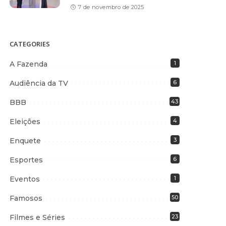
7 de novembro de 2025
CATEGORIES
A Fazenda
1
Audiência da TV
6
BBB
43
Eleições
4
Enquete
3
Esportes
6
Eventos
1
Famosos
50
Filmes e Séries
23