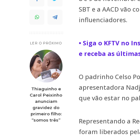
SBT e a AACD vão co
influenciadores.
• Siga o KFTV no I
LER O PRÓXIMO
e receba as última
O padrinho Celso Por
apresentadora Nadj
Thiaguinho e
Carol Peixinho
que vão estar no pa
anunciam
gravidez do
primeiro filho:
Representando a Re
“somos três”
foram liberados pel