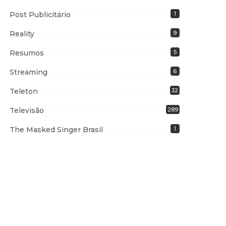
Post Publicitário
1
Reality
9
Resumos
5
Streaming
6
Teleton
32
Televisão
289
The Masked Singer Brasil
1