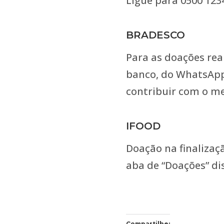
Ligue para 0500 1234
BRADESCO
Para as doações real
banco, do WhatsApp 
contribuir com o me
IFOOD
Doação na finalizaç
aba de “Doações” di
Compartilhe: