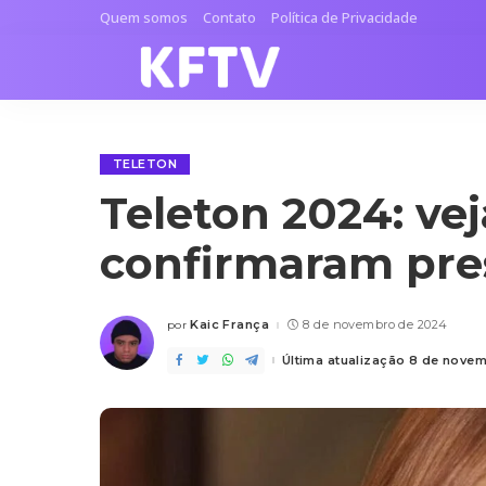
Quem somos
Contato
Política de Privacidade
TELETON
Teleton 2024: ve
confirmaram pre
Kaic França
8 de novembro de 2024
por
Posted
by
Última atualização 8 de nove