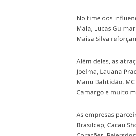
No time dos influenc
Maia, Lucas Guimar
Maisa Silva reforça
Além deles, as atra
Joelma, Lauana Prad
Manu Bahtidão, MC 
Camargo e muito ma
As empresas parceir
Brasilcap, Cacau Sh
Corações, Beiersdor