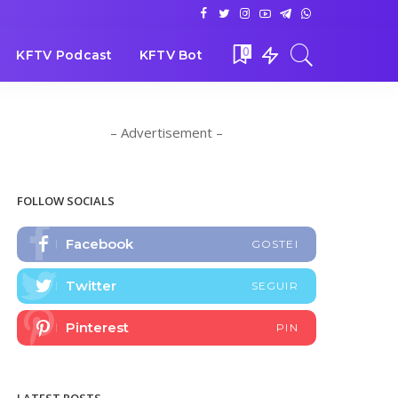
0
KFTV Podcast
KFTV Bot
– Advertisement –
FOLLOW SOCIALS
Facebook
GOSTEI
Twitter
SEGUIR
Pinterest
PIN