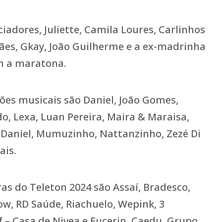
iadores, Juliette, Camila Loures, Carlinhos
ães, Gkay, João Guilherme e a ex-madrinha
m a maratona.
ções musicais são Daniel, João Gomes,
o, Lexa, Luan Pereira, Maira & Maraisa,
Daniel, Mumuzinho, Nattanzinho, Zezé Di
is.
as do Teleton 2024 são Assaí, Bradesco,
ow, RD Saúde, Riachuelo, Wepink, 3
f – Casa de Nivea e Eucerin, Caedu, Grupo