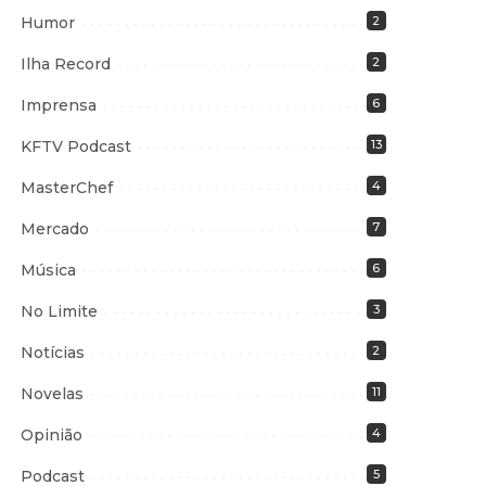
Humor
2
Ilha Record
2
Imprensa
6
KFTV Podcast
13
MasterChef
4
Mercado
7
Música
6
No Limite
3
Notícias
2
Novelas
11
Opinião
4
Podcast
5