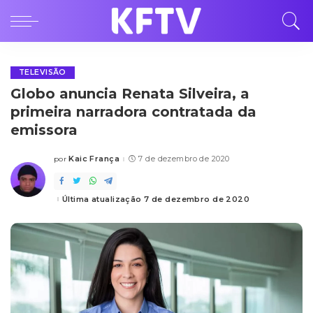
TELEVISÃO
Globo anuncia Renata Silveira, a
primeira narradora contratada da
emissora
Kaic França
7 de dezembro de 2020
por
Posted
by
Última atualização 7 de dezembro de 2020