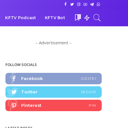
0
KFTV Podcast
KFTV Bot
– Advertisement –
FOLLOW SOCIALS
Facebook
GOSTEI
Twitter
SEGUIR
Pinterest
PIN