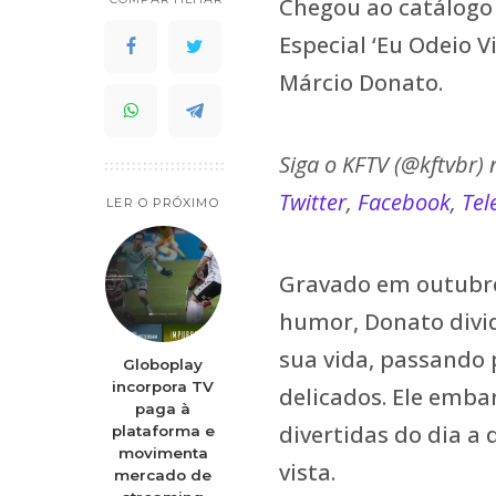
Chegou ao catálogo 
Especial ‘Eu Odeio 
Márcio Donato.
Siga o KFTV (@kftvbr)
Twitter
,
Facebook
,
Te
LER O PRÓXIMO
Gravado em outubro
humor, Donato divid
sua vida, passando 
Globoplay
incorpora TV
delicados. Ele emba
paga à
divertidas do dia a
plataforma e
movimenta
vista.
mercado de