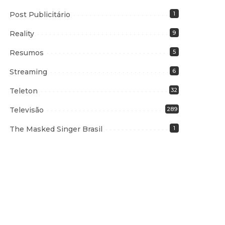
Post Publicitário
1
Reality
9
Resumos
5
Streaming
6
Teleton
32
Televisão
289
The Masked Singer Brasil
1