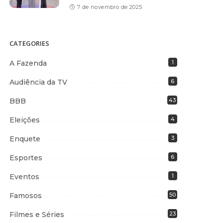
7 de novembro de 2025
CATEGORIES
A Fazenda
1
Audiência da TV
6
BBB
43
Eleições
4
Enquete
3
Esportes
6
Eventos
1
Famosos
50
Filmes e Séries
23