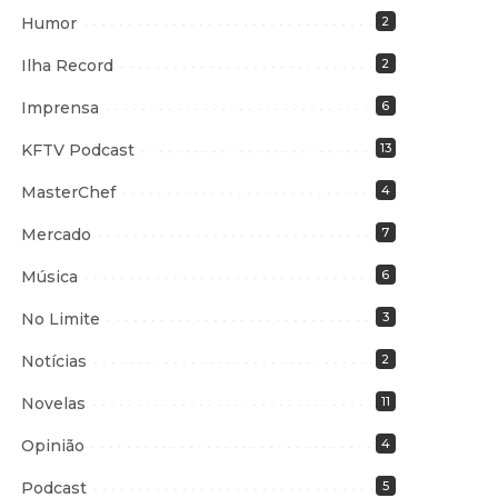
Humor
2
Ilha Record
2
Imprensa
6
KFTV Podcast
13
MasterChef
4
Mercado
7
Música
6
No Limite
3
Notícias
2
Novelas
11
Opinião
4
Podcast
5