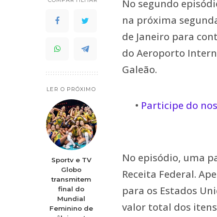
No segundo episódi
na próxima segunda-f
de Janeiro para con
do Aeroporto Inter
Galeão.
LER O PRÓXIMO
•
Participe do no
No episódio, uma pa
Sportv e TV
Globo
Receita Federal. Ape
transmitem
para os Estados Uni
final do
Mundial
valor total dos iten
Feminino de