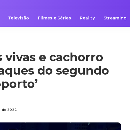
Televisão
Filmes e Séries
Reality
Streaming
 vivas e cachorro
taques do segundo
oporto’
ro de 2022