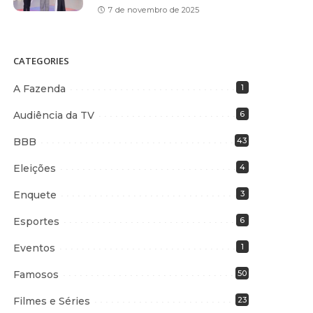
7 de novembro de 2025
CATEGORIES
A Fazenda
1
Audiência da TV
6
BBB
43
Eleições
4
Enquete
3
Esportes
6
Eventos
1
Famosos
50
Filmes e Séries
23