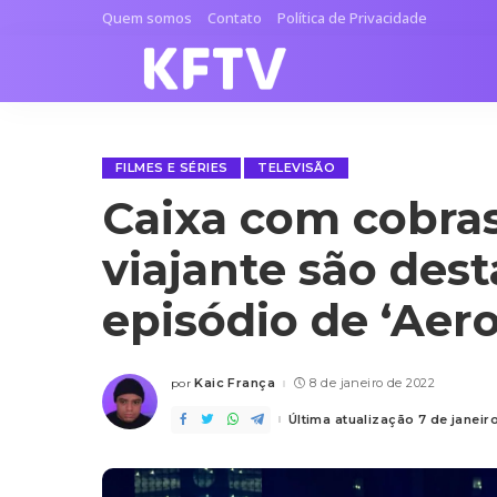
Quem somos
Contato
Política de Privacidade
FILMES E SÉRIES
TELEVISÃO
Caixa com cobras
viajante são des
episódio de ‘Aer
Kaic França
8 de janeiro de 2022
por
Posted
by
Última atualização 7 de janei