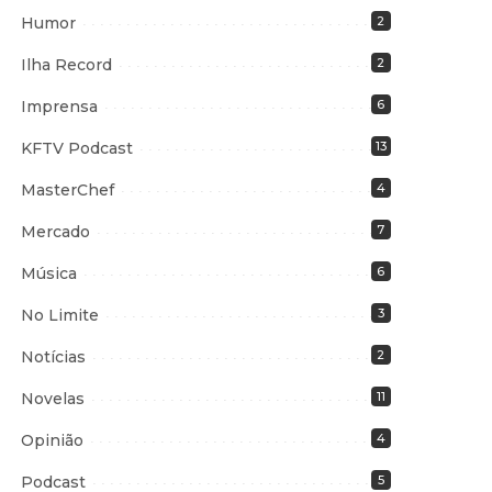
Humor
2
Ilha Record
2
Imprensa
6
KFTV Podcast
13
MasterChef
4
Mercado
7
Música
6
No Limite
3
Notícias
2
Novelas
11
Opinião
4
Podcast
5