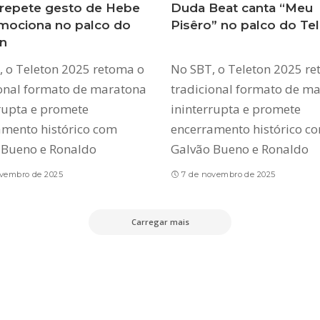
 repete gesto de Hebe
Duda Beat canta “Meu
mociona no palco do
Pisêro” no palco do Te
n
, o Teleton 2025 retoma o
No SBT, o Teleton 2025 r
ional formato de maratona
tradicional formato de m
rupta e promete
ininterrupta e promete
amento histórico com
encerramento histórico c
 Bueno e Ronaldo
Galvão Bueno e Ronaldo
ovembro de 2025
7 de novembro de 2025
Carregar mais