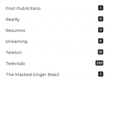
Post Publicitário
1
Reality
9
Resumos
5
Streaming
6
Teleton
32
Televisão
289
The Masked Singer Brasil
1