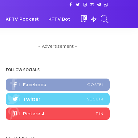
0
KFTV Podcast
KFTV Bot
– Advertisement –
FOLLOW SOCIALS
Facebook
GOSTEI
Twitter
SEGUIR
Pinterest
PIN