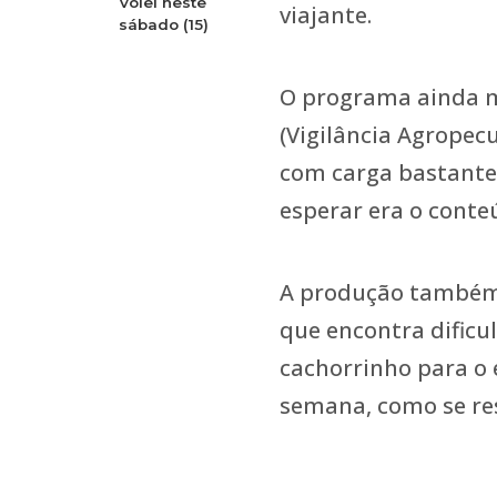
vôlei neste
viajante.
sábado (15)
O programa ainda m
(Vigilância Agropec
com carga bastante
esperar era o conteú
A produção também
que encontra dific
cachorrinho para o 
semana, como se re