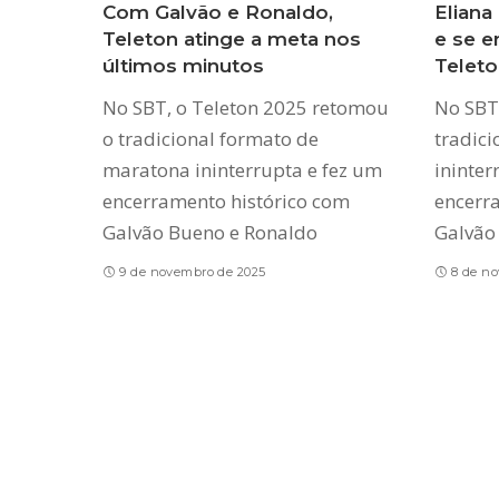
Com Galvão e Ronaldo,
Eliana
Teleton atinge a meta nos
e se e
últimos minutos
Teleto
No SBT, o Teleton 2025 retomou
No SBT
o tradicional formato de
tradic
maratona ininterrupta e fez um
ininter
encerramento histórico com
encerr
Galvão Bueno e Ronaldo
Galvão
9 de novembro de 2025
8 de n