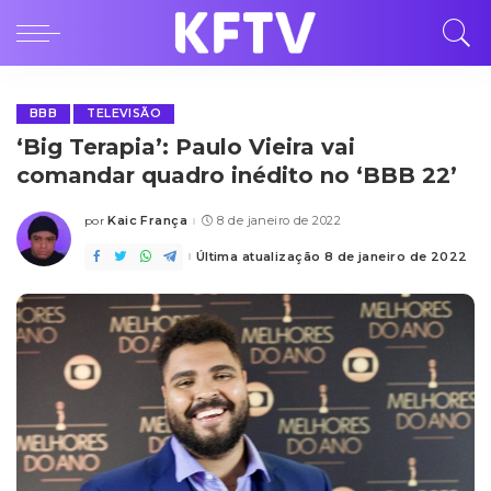
BBB
TELEVISÃO
‘Big Terapia’: Paulo Vieira vai
comandar quadro inédito no ‘BBB 22’
Kaic França
8 de janeiro de 2022
por
Posted
by
Última atualização 8 de janeiro de 2022