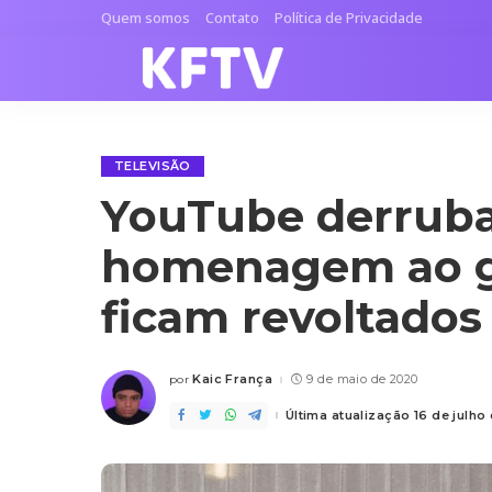
Quem somos
Contato
Política de Privacidade
TELEVISÃO
YouTube derruba
homenagem ao g
ficam revoltados
Kaic França
9 de maio de 2020
por
Posted
by
Última atualização 16 de julh