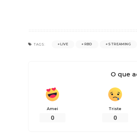
LIVE
RBD
STREAMING
TAGS:
O que a
Amei
Triste
0
0