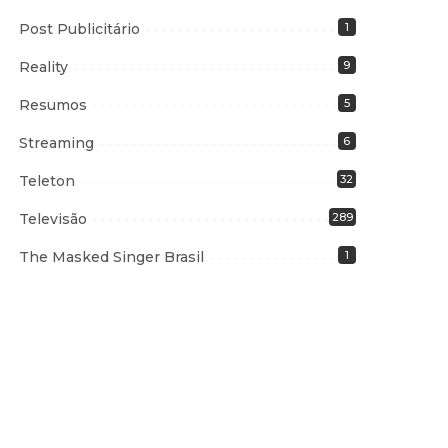
Post Publicitário
1
Reality
9
Resumos
5
Streaming
6
Teleton
32
Televisão
289
The Masked Singer Brasil
1