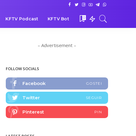
0
KFTV Podcast
KFTV Bot
– Advertisement –
FOLLOW SOCIALS
Facebook
GOSTEI
Twitter
SEGUIR
Pinterest
PIN