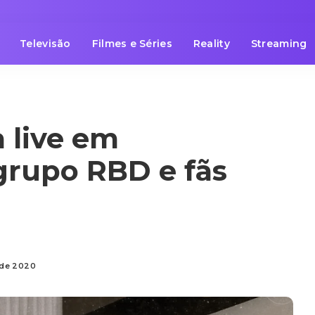
Televisão
Filmes e Séries
Reality
Streaming
 live em
rupo RBD e fãs
o de 2020