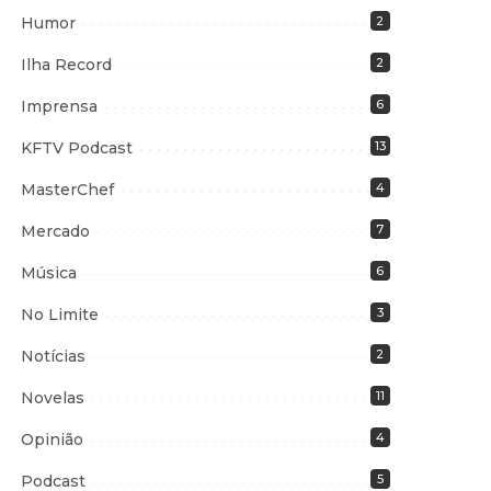
Humor
2
Ilha Record
2
Imprensa
6
KFTV Podcast
13
MasterChef
4
Mercado
7
Música
6
No Limite
3
Notícias
2
Novelas
11
Opinião
4
Podcast
5