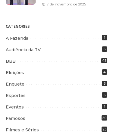
7 de novembro de 2025
CATEGORIES
A Fazenda
1
Audiência da TV
6
BBB
43
Eleições
4
Enquete
3
Esportes
6
Eventos
1
Famosos
50
Filmes e Séries
23