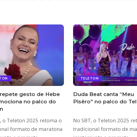
TON
TELETON
 repete gesto de Hebe
Duda Beat canta “Meu
mociona no palco do
Pisêro” no palco do Te
n
, o Teleton 2025 retoma o
No SBT, o Teleton 2025 r
ional formato de maratona
tradicional formato de m