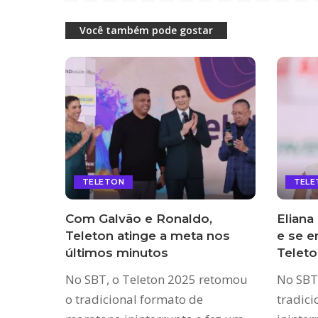
Você também pode gostar
TELETON
TELE
Com Galvão e Ronaldo,
Eliana
Teleton atinge a meta nos
e se e
últimos minutos
Teleto
No SBT, o Teleton 2025 retomou
No SBT
o tradicional formato de
tradic