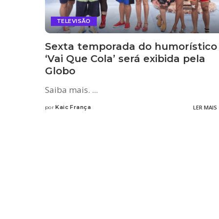
TELEVISÃO
Sexta temporada do humorístico
‘Vai Que Cola’ será exibida pela
Globo
Saiba mais.
...
Kaic França
LER MAIS
por
Posted
by