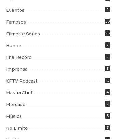
Eventos
1
Famosos
50
Filmes e Séries
23
Humor
2
Ilha Record
2
Imprensa
6
KFTV Podcast
13
MasterChef
4
Mercado
7
Música
6
No Limite
3