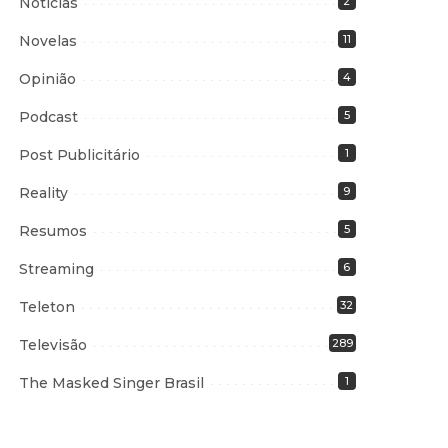
Notícias
2
Novelas
11
Opinião
4
Podcast
5
Post Publicitário
1
Reality
9
Resumos
5
Streaming
6
Teleton
32
Televisão
289
The Masked Singer Brasil
1