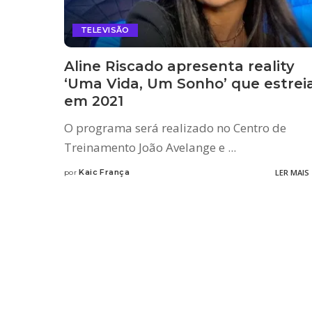
TELEVISÃO
Aline Riscado apresenta reality
‘Uma Vida, Um Sonho’ que estrei
em 2021
O programa será realizado no Centro de
Treinamento João Avelange e
...
Kaic França
LER MAIS
por
Posted
by