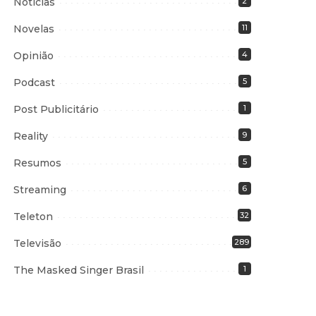
Notícias
2
Novelas
11
Opinião
4
Podcast
5
Post Publicitário
1
Reality
9
Resumos
5
Streaming
6
Teleton
32
Televisão
289
The Masked Singer Brasil
1