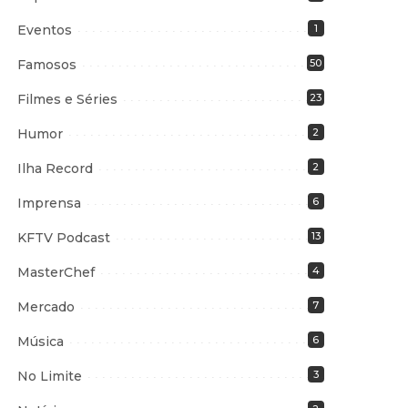
Eventos
1
Famosos
50
Filmes e Séries
23
Humor
2
Ilha Record
2
Imprensa
6
KFTV Podcast
13
MasterChef
4
Mercado
7
Música
6
No Limite
3