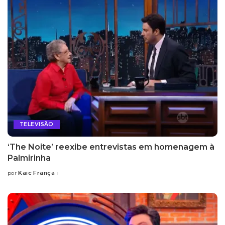
TELEVISÃO
‘The Noite’ reexibe entrevistas em homenagem à
Palmirinha
Kaic França
por
Posted
by