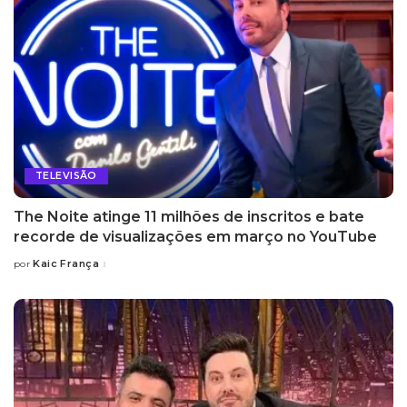
TELEVISÃO
The Noite atinge 11 milhões de inscritos e bate
recorde de visualizações em março no YouTube
Kaic França
por
Posted
by