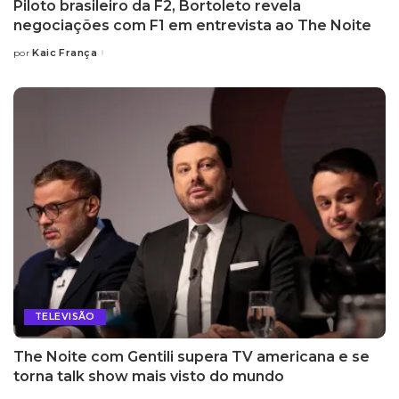
Piloto brasileiro da F2, Bortoleto revela
negociações com F1 em entrevista ao The Noite
Kaic França
por
Posted
by
TELEVISÃO
The Noite com Gentili supera TV americana e se
torna talk show mais visto do mundo