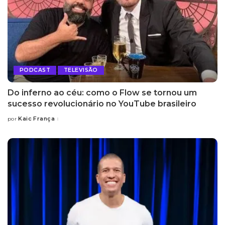
PODCAST
TELEVISÃO
Do inferno ao céu: como o Flow se tornou um
sucesso revolucionário no YouTube brasileiro
Kaic França
por
Posted
by