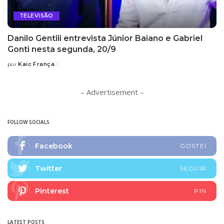
TELEVISÃO
Danilo Gentili entrevista Júnior Baiano e Gabriel
Gonti nesta segunda, 20/9
Kaic França
por
Posted
by
– Advertisement –
FOLLOW SOCIALS
Facebook
GOSTEI
Twitter
SEGUIR
Pinterest
PIN
LATEST POSTS