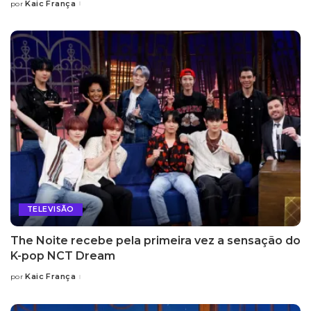
Kaic França
por
Posted
by
TELEVISÃO
The Noite recebe pela primeira vez a sensação do
K-pop NCT Dream
Kaic França
por
Posted
by