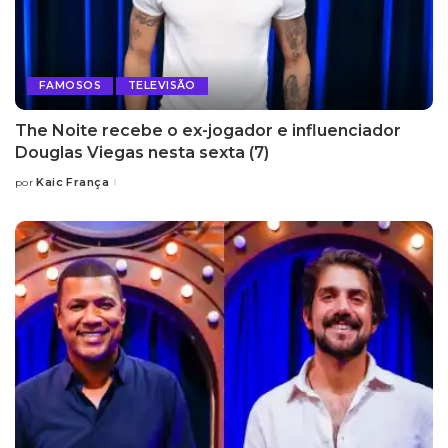
FAMOSOS
TELEVISÃO
The Noite recebe o ex-jogador e influenciador
Douglas Viegas nesta sexta (7)
Kaic França
por
Posted
by