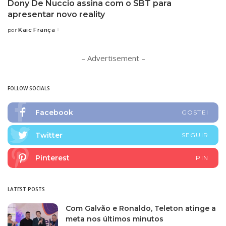
Dony De Nuccio assina com o SBT para
apresentar novo reality
Kaic França
por
Posted
by
– Advertisement –
FOLLOW SOCIALS
Facebook
GOSTEI
Twitter
SEGUIR
Pinterest
PIN
LATEST POSTS
Com Galvão e Ronaldo, Teleton atinge a
meta nos últimos minutos